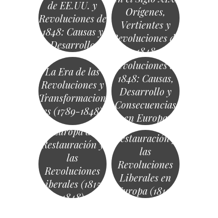
de EE.UU. y
Orígenes,
Revoluciones de
Vertientes y
1848: Causas y
Revoluciones de
Desarrollo
1848
Revoluciones de
La Era de las
1848: Causas,
Revoluciones y
Desarrollo y
Transformacion
Consecuencias
es (1789-1848)
en Europa
La
La Europa de la
Restauración y
Restauración y
las
las
Revoluciones
Revoluciones
Liberales en
Liberales (1815-
Europa (1815-
«
1848)
1848)
Navegación