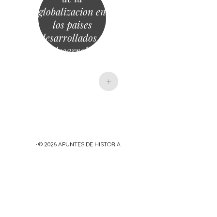
globalizacion en
los paises
desarrollados y
subdesarrollado
s
+
· © 2026
APUNTES DE HISTORIA