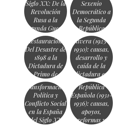
Siglo XX: De la
Sexenio
Revolución
Democrático a
Rusa a la
la Segunda
Segunda Guerra
República
España en la
Primo de
Mundial
(1868-1933)
Restauración:
Rivera (1923-
Del Desastre de
1930): causas,
1898 a la
desarrollo y
Dictadura de
caída de la
Primo de
dictadura en
Segunda
Rivera
España
Transformación
República
Política y
Española (1931-
Conflicto Social
1936): causas,
en la España
apoyos,
del Siglo XX
reformas y
«
consecuencias
Navegación