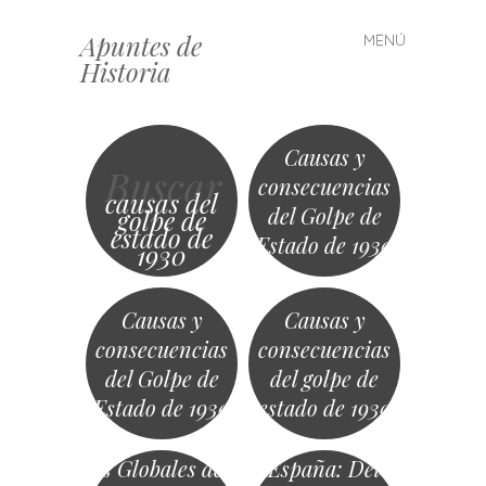
Apuntes de
MENÚ
Saltar
Historia
al
contenido
Causas y
Buscar
consecuencias
causas del
del Golpe de
golpe de
estado de
Estado de 1930
1930
Causas y
Causas y
consecuencias
consecuencias
del Golpe de
del golpe de
Estado de 1930
estado de 1930
Transformacion
Historia de
es Globales del
España: Del