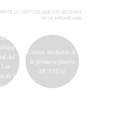
REPITE, LO CIERTO ES QUE SUS LECCIONES
NO SE APROVECHAN.
vil: la
lítica e
Causas mediatas de
al del
la primera guerra
. Las
MUNDIAL
s de la
a