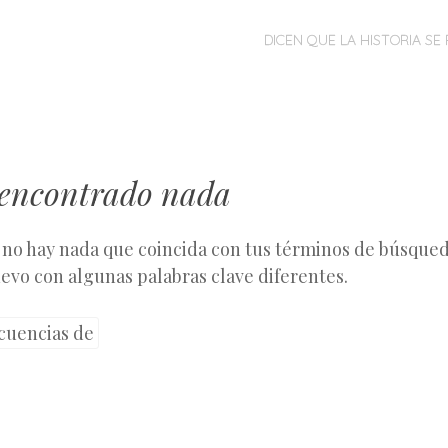
MENÚ
SALTAR
DICEN QUE LA HISTORIA SE 
AL
CONTENIDO
 encontrado nada
 no hay nada que coincida con tus términos de búsqueda
evo con algunas palabras clave diferentes.