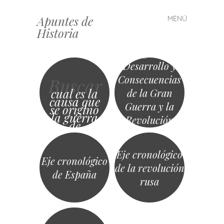
Apuntes de
MENÚ
Saltar
Historia
al
contenido
Orígenes,
Desarrollo y
Consecuencias
Buscar
cual es la
de la Gran
causa que
Guerra y la
se origino
la guerra
Revolución
de
submarino
Rusa de 1917
Eje cronológico
Eje cronológico
de la revolución
de España
rusa