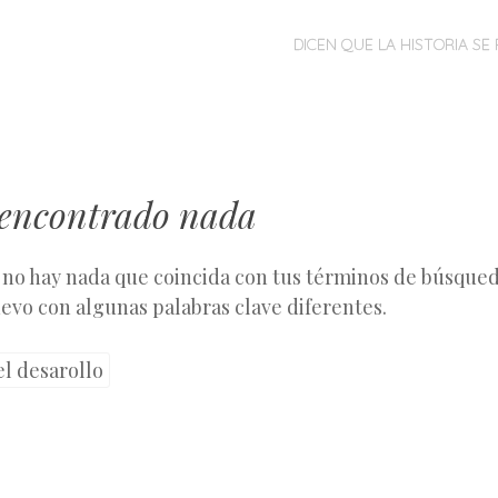
MENÚ
SALTAR
DICEN QUE LA HISTORIA SE 
AL
CONTENIDO
 encontrado nada
 no hay nada que coincida con tus términos de búsqueda
evo con algunas palabras clave diferentes.