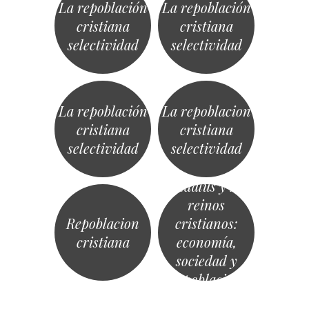
La repoblación
La repoblación
cristiana
cristiana
selectividad
selectividad
La repoblación
La repoblacion
cristiana
cristiana
selectividad
selectividad
Historia de al-
Ándalus y los
reinos
Repoblacion
cristianos:
cristiana
economía,
sociedad y
«
repoblación
Navegación
(711-1515)