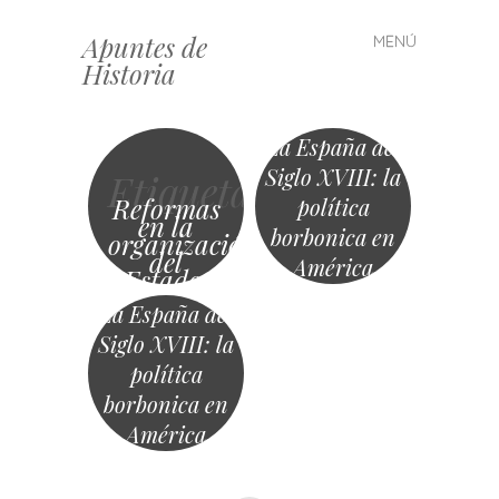
Apuntes de
MENÚ
Saltar
Historia
al
contenido
La España del
Siglo XVIII: la
Etiqueta
Reformas
política
en la
borbonica en
organización
del
América
Estado.
La
monarquía
La España del
centralista.
Siglo XVIII: la
política
borbonica en
América