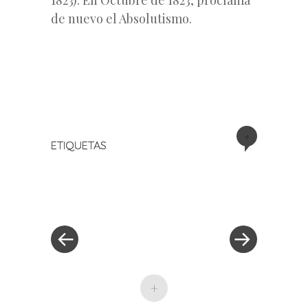
de nuevo el Absolutismo.
+
ETIQUETAS
«
Siguiente
Navegación
Entrada
entrada
anterior
»
de
entradas
+