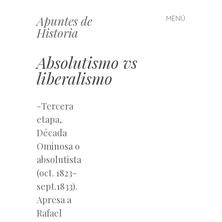
Apuntes de
MENÚ
Saltar
Historia
al
contenido
Absolutismo vs
liberalismo
-Tercera
etapa,
Década
Ominosa o
absolutista
(oct. 1823-
sept.1833).
Apresa a
Rafael