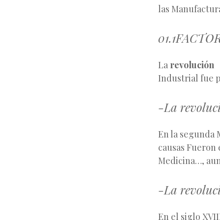
las Manufactura
01.1FACTO
La
revolución
Industrial fue 
-La revoluc
En la segunda 
causas Fueron e
Medicina…, aum
-La revoluci
En el siglo XVI