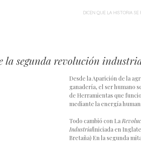
MENÚ
SALTAR
DICEN QUE LA HISTORIA SE 
AL
CONTENIDO
 la segunda revolución industria
Desde la Aparición de la agr
ganadería, el ser humano se
de Herramientas que funci
mediante la energía humana
Todo cambió con La
Revoluc
Industrial
iniciada en Inglat
Bretaña) En la segunda mita