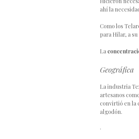
Hicieron necesa
ahí la necesida
Como los Telar
para Hilar, a s
La
concentraci
Geográfica
La industria Te
artesanos come
convirtió en la
algodón.
·