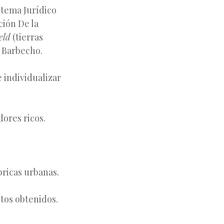
stema Jurídico
ción De la
eld
(tierras
l Barbecho.
e individualizar
dores ricos.
bricas urbanas.
tos obtenidos.