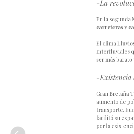
-La revoluci
En la segunda M
carreteras
y
ca
El clima Lluvio
Interfluviales 
ser más barato
-Existencia 
Gran Bretaña 
aumento de pob
transporte. Eu
facilitó su exp
«
por la existenc
Entrada