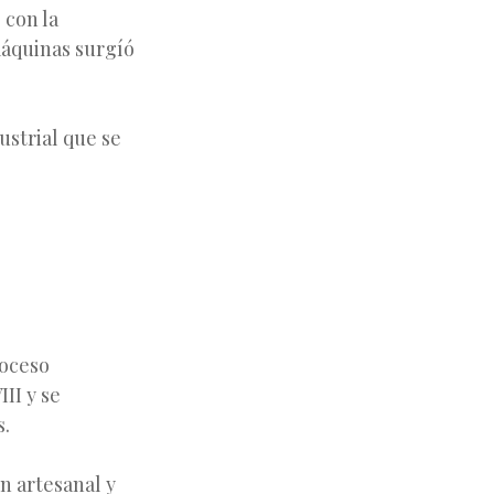
, con la
máquinas surgíó
ustrial que se
roceso
II y se
s.
ón artesanal y