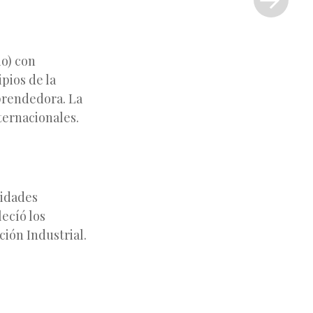
»
io) con
pios de la
prendedora. La
ternacionales.
sidades
ecíó los
ción Industrial.