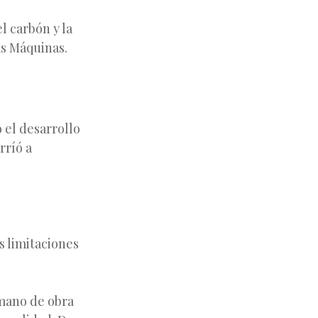
l carbón y la
as Máquinas.
 el desarrollo
rríó a
s limitaciones
 mano de obra