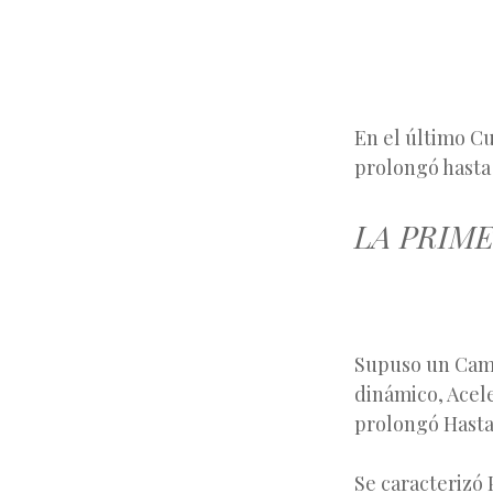
En el último C
prolongó hasta
LA
PRIME
Supuso un Camb
dinámico, Acele
prolongó Hasta 
Se caracterizó P