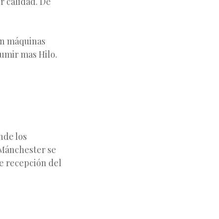
r calidad. De
on máquinas
sumir mas Hilo.
nde los
 Mánchester se
de recepción del