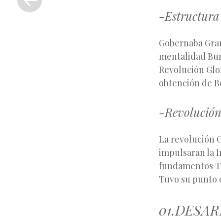
anterior
-Estructura 
Gobernaba Gran 
mentalidad Burg
Revolución Glo
obtención de Be
-Revolución 
La revolución C
impulsaran la I
fundamentos Te
Tuvo su punto 
01.DESA