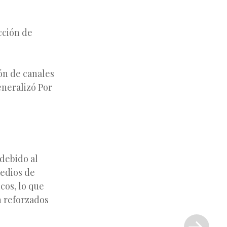
cción de
ión de canales
eneralizó Por
debido al
medios de
cos, lo que
n reforzados
Siguiente
entrada