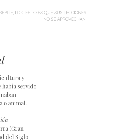
REPITE, LO CIERTO ES QUE SUS LECCIONES
NO SE APROVECHAN.
l
icultura y
 había servido
onaban
 o animal.
ión
erra (Gran
d del Siglo