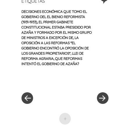
ETIQUETAS
DECISIONES ECONÓMICA QUE TOMO EL
GOBIERNO DEL EL BIENIO REFORMISTA
(1931-1933)
,
EL PRIMER GABINETE
CONSTITUCIONAL ESTABA PRESIDIDO POR
AZAÑA Y FORMADO POR EL MISMO GRUPO
DE MINISTROS A EXCEPCIÓN DE
,
LA
OPOSICIÓN A LAS REFORMAS "EL
GOBIERNO ENCONTRÓ LA OPOSICIÓN DE
LOS GRANDES PROPIETARIOS"
,
LLEI DE
REFORMA AGRARIA
,
QUE REFORMAS
INTENTÓ EL GOBIERNO DE AZAÑA?
«
Siguiente
Navegación
Entrada
entrada
anterior
»
de
entradas
+