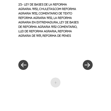
23.- LEY DE BASES DE LA REFORMA
AGRARIA. 1932
,
CHULETAS.COM REFORMA
AGRARIA 1932
,
COMENTARIO DE TEXTO
REFORMA AGRARIA 1932
,
LA REFORMA
AGRARIA EN EXTREMADURA
,
LEY DE BASES
DE REFORMA AGRARIA 1932 COMENTARIO
,
LLEI DE REFORMA AGRARIA
,
REFORMA
AGRARIA DE 1931
,
REFORMA DE PENES
«
Siguiente
Navegación
Entrada
entrada
anterior
»
de
entradas
+