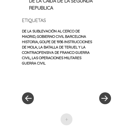
DE LA CAIDA DE LA SEGUNDA
REPUBLICA
ETIQUETAS
DE LA SUBLEVACIÓN AL CERCO DE
MADRID
,
GOBIERNO CIVIL BARCELONA
HISTORIA
,
GOLPE DE 1936 INSTRUCCIONES
DE MOLA
,
LA BATALLA DE TERUEL Y LA
CONTRAOFENSIVA DE FRANCO GUERRA
CIVIL
,
LAS OPERACIONES MILITARES
GUERRA CIVIL
«
Siguiente
Navegación
Entrada
entrada
anterior
»
de
entradas
+