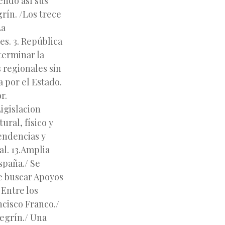
endo así sus
grín. /Los trece
La
es. 3. República
terminar la
s regionales sin
 por el Estado.
r.
igislacion
ural, físico y
tendencias y
al. 13.Amplia
spaña./ Se
e buscar Apoyos
Entre los
cisco Franco./
Negrín./ Una