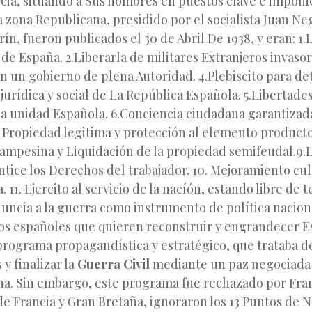
cia, situando a Sus hombres en puestos clave e imponi
a zona Republicana, presidido por el socialista Juan Ne
n, fueron publicados el 30 de Abril De 1938, y eran: 1.
e España. 2.Liberarla de militares Extranjeros invasor
 un gobierno de plena Autoridad. 4.Plebiscito para de
jurídica y social de La República Española. 5.Libertade
a unidad Española. 6.Conciencia ciudadana garantizada
a Propiedad legitima y protección al elemento producto
ampesina y Liquidación de la propiedad semifeudal.9.L
ntice los Derechos del trabajador. 10. Mejoramiento cult
. 11. Ejercito al servicio de la nacíón, estando libre de 
nuncia a la guerra como instrumento de política nacion
los españoles que quieren reconstruir y engrandecer E
programa propagandística y estratégico, que trataba d
 y finalizar la
Guerra Civil
mediante un paz negociada 
a. Sin embargo, este programa fue rechazado por Fran
e Francia y Gran Bretaña, ignoraron los 13 Puntos de 