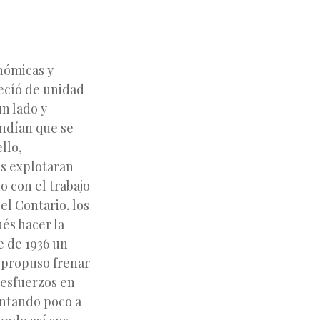
nómicas y
recíó de unidad
un lado y
endían que se
llo,
os explotaran
o con el trabajo
el Contario, los
és hacer la
e de 1936 un
 propuso frenar
s esfuerzos en
entando poco a