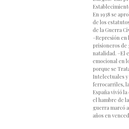
Establecimiento
En 1938 se apro
de los estatuto
de la Guerra C
–Represión en 
prisioneros de 
natalidad. –El 
emocional en l
porque se Trat
Intelectuales y
ferrocarriles, 
España vivíó la
el hambre de la
guerra marcó a
años en venced