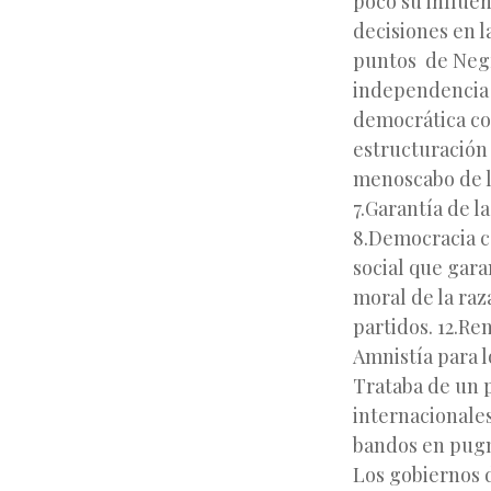
poco su influen
decisiones en l
puntos de Negrí
independencia d
democrática con
estructuración 
menoscabo de l
7.Garantía de l
8.Democracia c
social que gara
moral de la raza
partidos. 12.Re
Amnistía para 
Trataba de un 
internacionales
bandos en pugn
Los gobiernos d