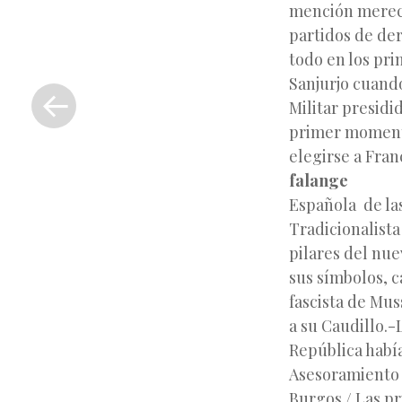
mención merece 
partidos de der
todo en los pri
«
Sanjurjo cuand
Entrada
Militar presid
anterior
primer momento
elegirse a Fran
falange
Española de la
Tradicionalist
pilares del nue
sus símbolos, c
fascista de Mus
a su Caudillo.-
República había
Asesoramiento 
Burgos./ Las pr