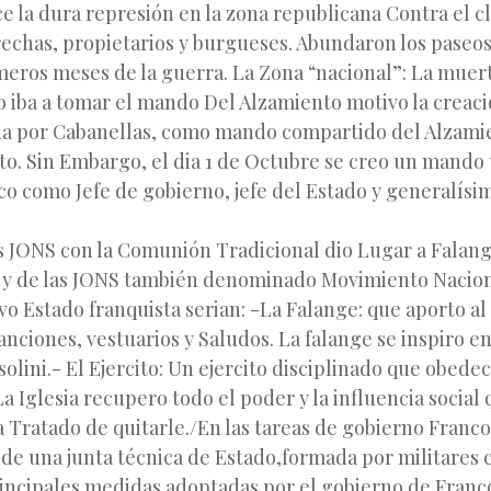
la dura represión en la zona republicana Contra el cle
echas, propietarios y burgueses. Abundaron los paseos
meros meses de la guerra. La Zona “nacional”: La muer
o iba a tomar el mando Del Alzamiento motivo la creaci
ida por Cabanellas, como mando compartido del Alzami
. Sin Embargo, el dia 1 de Octubre se creo un mando 
co como Jefe de gobierno, jefe del Estado y generalísi
s JONS con la Comunión Tradicional dio Lugar a Falan
a y de las JONS también denominado Movimiento Naciona
vo Estado franquista serian: -La Falange: que aporto a
anciones, vestuarios y Saludos. La falange se inspiro en 
solini.- El Ejercito: Un ejercito disciplinado que obed
La Iglesia recupero todo el poder y la influencia social 
 Tratado de quitarle./En las tareas de gobierno Franco
de una junta técnica de Estado,formada por militares 
incipales medidas adoptadas por el gobierno de Franco