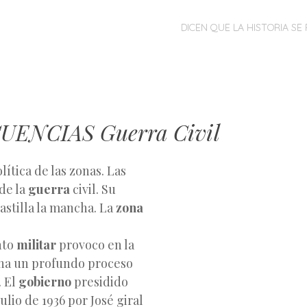
MENÚ
SALTAR
DICEN QUE LA HISTORIA SE 
AL
CONTENIDO
ENCIAS Guerra Civil
lítica de las zonas. Las
de la
guerra
civil. Su
astilla la mancha. La
zona
nto
militar
provoco en la
na un profundo proceso
. El
gobierno
presidido
ulio de 1936 por José giral