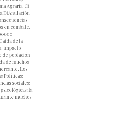
ma Agraria. C)
sta.D)Anulación
consecuencias
os en combate.
300000
Caída de la
on: impacto
e de población
dida de muchos
mercante, Los
 Políticas:
ncias sociales:
psicológicas: la
 durante muchos