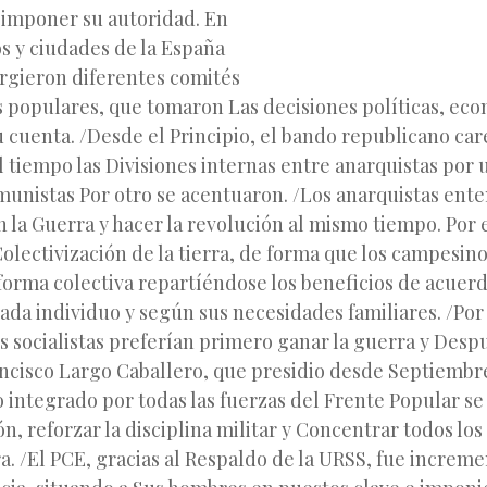
 imponer su autoridad. En
s y ciudades de la España
rgieron diferentes comités
s populares, que tomaron Las decisiones políticas, eco
u cuenta. /Desde el Principio, el bando republicano ca
el tiempo las Divisiones internas entre anarquistas por 
omunistas Por otro se acentuaron. /Los anarquistas ent
 la Guerra y hacer la revolución al mismo tiempo. Por e
olectivización de la tierra, de forma que los campesin
orma colectiva repartíéndose los beneficios de acuerd
ada individuo y según sus necesidades familiares. /Por 
s socialistas preferían primero ganar la guerra y Despu
ancisco Largo Caballero, que presidio desde Septiembr
 integrado por todas las fuerzas del Frente Popular se
ión, reforzar la disciplina militar y Concentrar todos lo
a. /El PCE, gracias al Respaldo de la URSS, fue increm