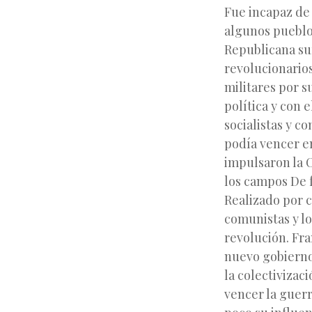
Fue incapaz de
algunos pueblo
Republicana su
revolucionario
militares
por s
política y con 
socialistas y c
podía vencer en
impulsaron la C
los campos De f
Realizado por c
comunistas y lo
revolución. Fr
nuevo gobierno
la colectivizac
vencer la guerr