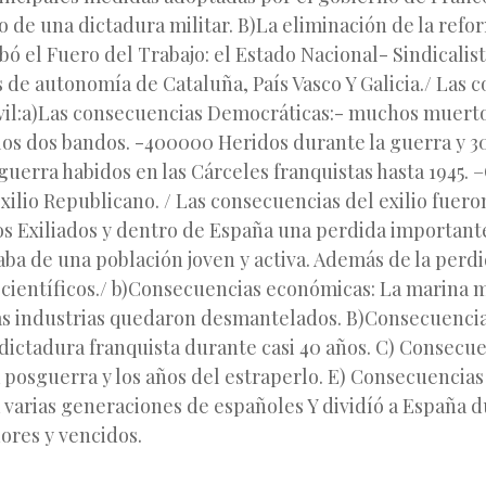
 de una dictadura militar. B)La eliminación de la refor
bó el Fuero del Trabajo: el Estado Nacional- Sindicali
s de autonomía de Cataluña, País Vasco Y Galicia./ Las 
ivil:a)Las consecuencias Democráticas:- muchos muert
los dos bandos. -400000 Heridos durante la guerra y 
guerra habidos en las Cárceles franquistas hasta 1945. –
exilio Republicano. / Las consecuencias del exilio fuer
os Exiliados y dentro de España una perdida important
aba de una población joven y activa. Además de la per
 científicos./ b)Consecuencias económicas: La marina 
las industrias quedaron desmantelados. B)Consecuencias
 dictadura franquista durante casi 40 años. C) Consecue
 posguerra y los años del estraperlo. E) Consecuencias 
 varias generaciones de españoles Y dividíó a España
ores y vencidos.