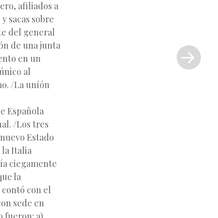
ro, afiliados a
 y sacas sobre
te del general
Siguiente
ón de una junta
entrada
ento en un
»
único al
mo. /La uníón
ge Española
l. /Los tres
l nuevo Estado
la Italia
ecía ciegamente
que la
 contó con el
con sede en
 fueron: a)