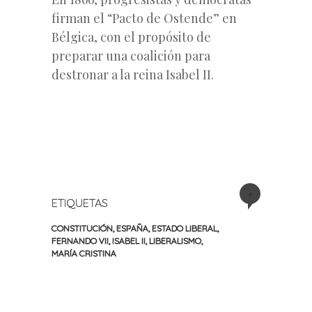
firman el “Pacto de Ostende” en
Bélgica, con el propósito de
preparar una coalición para
destronar a la reina Isabel II.
+
ETIQUETAS
CONSTITUCIÓN
,
ESPAÑA
,
ESTADO LIBERAL
,
FERNANDO VII
,
ISABEL II
,
LIBERALISMO
,
MARÍA CRISTINA
«
Siguiente
Navegación
Entrada
entrada
anterior
»
de