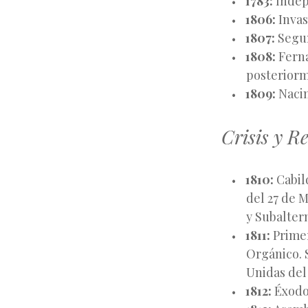
1783:
Indep
1806:
Invas
1807:
Segun
1808:
Ferna
posteriorm
1809:
Nacim
Crisis y R
1810:
Cabild
del 27 de 
y Subalter
1811:
Primer
Orgánico. S
Unidas del 
1812:
Éxodo 