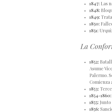
1847:
Las n
1848:
Bloqu
1849:
Trata
1850:
Falle
1851:
Urquiz
La Confor
1852:
Batall
Asume Vice
Palermo. S
Comienza a
1853:
Tercer
1854-1860:
1855:
Junto 
1856:
Sanció