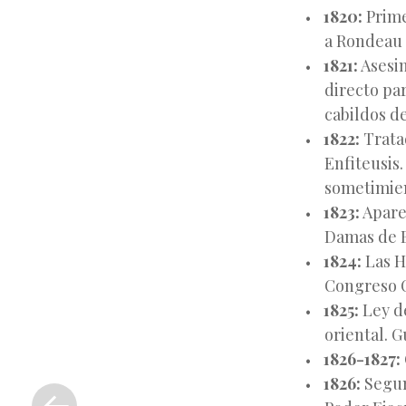
1820:
Prime
a Rondeau 
1821:
Asesin
directo pa
cabildos de
1822:
Trata
Enfiteusis.
sometimien
1823:
Apare
Damas de B
1824:
Las H
Congreso C
1825:
Ley de
oriental. G
1826-1827:
«
1826:
Segun
Entrada