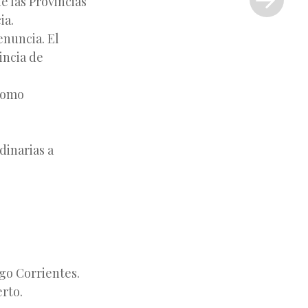
e las Provincias
»
ia.
enuncia. El
incia de
 como
dinarias a
ego Corrientes.
rto.