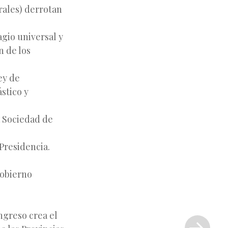
rales) derrotan
gio universal y
n de los
ey de
ástico y
a Sociedad de
Presidencia.
gobierno
Siguiente
ongreso crea el
entrada