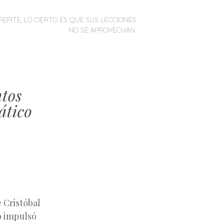
REPITE, LO CIERTO ES QUE SUS LECCIONES
NO SE APROVECHAN.
ntos
ático
 Cristóbal
o impulsó