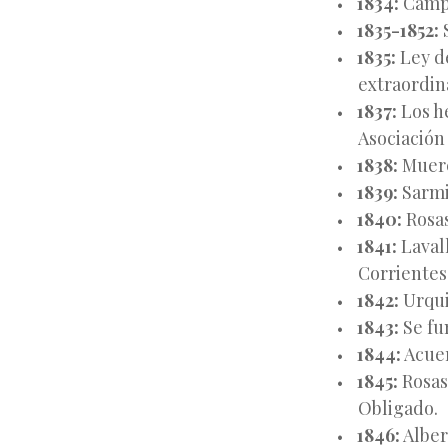
1834:
Campa
1835-1852:
S
1835:
Ley de
extraordin
1837:
Los h
Asociación
1838:
Muere
1839:
Sarmi
1840:
Rosas
1841:
Lavall
Corrientes
1842:
Urqui
1843:
Se fun
1844:
Acuer
1845:
Rosas
Obligado.
1846:
Alber