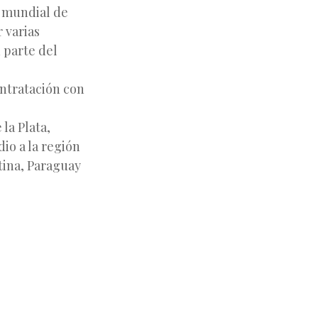
 mundial de
 varias
 parte del
ntratación con
la Plata,
io a la región
tina, Paraguay