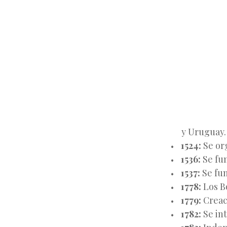
y Uruguay.
1524:
Se org
1536:
Se fu
1537:
Se fun
1778:
Los B
1779:
Creaci
1782:
Se int