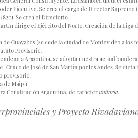
ea General Constituyente. La asamblea dicta el estat
der Ejecutivo. Se crea el cargo de Director Supremo (
1820). Se crea el Directorio.
rtín dirige el Ejército del Norte. Creación de la Liga 
a de Guayabos (se cede la ciudad de Montevideo a los f
tatuto Provisorio.
ndencia Argentina, se adopta nuestra actual bandera
 el Cruce de José de San Martín por los Andes. Se dicta 
 provisorio.
a de Maipú.
ra Constitución Argentina, de carácter
unitaria
.
erprovinciales y Proyecto Rivadavian