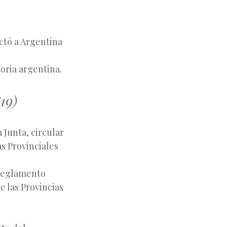
ctó a Argentina
oria argentina.
19)
 Junta, circular
s Provinciales
 Reglamento
e las Provincias