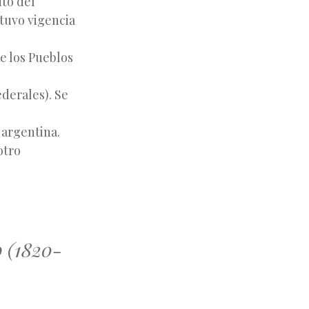
uto del
tuvo vigencia
de los Pueblos
ederales). Se
 argentina.
otro
o (1820-