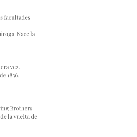
as facultades
iroga. Nace la
era vez.
de 1836.
ring Brothers.
de la Vuelta de