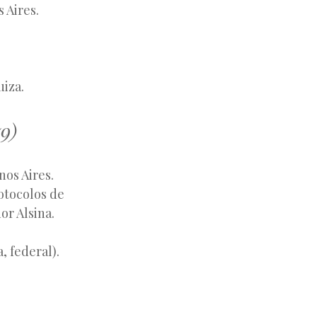
 Aires.
iza.
9)
nos Aires.
otocolos de
or Alsina.
, federal).