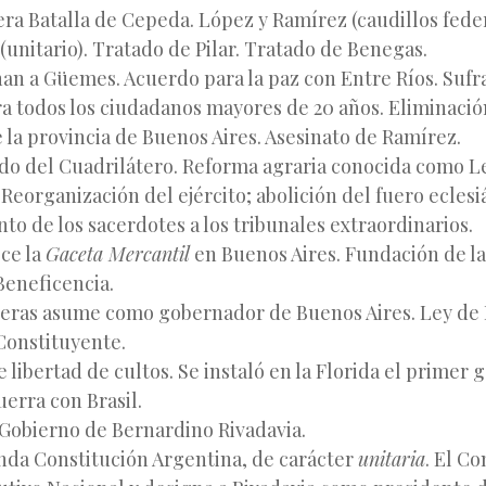
ra Batalla de Cepeda. López y Ramírez (caudillos fede
(unitario). Tratado de Pilar. Tratado de Benegas.
an a Güemes. Acuerdo para la paz con Entre Ríos. Sufra
ra todos los ciudadanos mayores de 20 años. Eliminació
 la provincia de Buenos Aires. Asesinato de Ramírez.
do del Cuadrilátero. Reforma agraria conocida como L
 Reorganización del ejército; abolición del fuero eclesi
to de los sacerdotes a los tribunales extraordinarios.
ce la
Gaceta Mercantil
en Buenos Aires. Fundación de l
eneficencia.
eras asume como gobernador de Buenos Aires. Ley de 
onstituyente.
 libertad de cultos. Se instaló en la Florida el primer 
uerra con Brasil.
Gobierno de Bernardino Rivadavia.
da Constitución Argentina, de carácter
unitaria
. El C