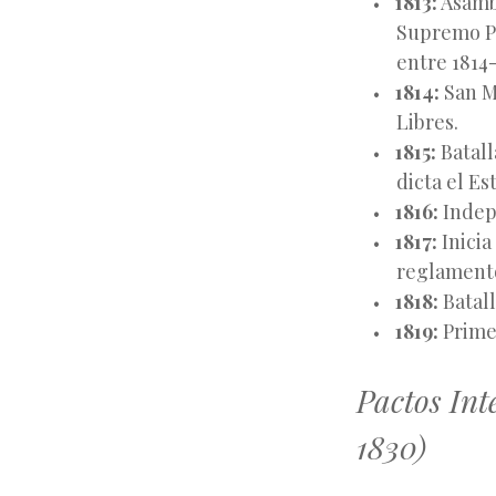
1813:
Asambl
Supremo Po
entre 1814-
1814:
San Ma
Libres.
1815:
Batall
dicta el Es
1816:
Indepe
1817:
Inicia
reglamento
1818:
Batall
1819:
Prime
Pactos Int
1830)