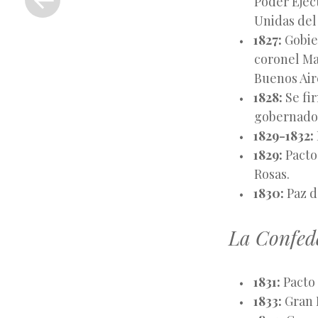
Poder Ejec
anterior
Unidas del 
1827:
Gobier
coronel Ma
Buenos Air
1828:
Se fir
gobernador
1829-1832:
1829:
Pacto
Rosas.
1830:
Paz d
La Confede
1831:
Pacto 
1833:
Gran B