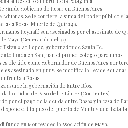
ña al Desierto al norte de la Patagonia.
egundo gobierno de Rosas en Buenos Aires.
 Aduanas. Se le confiere la suma del poder público y l
arias a Rosas. Muerte de Quiroga.
ermanos Reynafé son asesinados por el asesinato de Qu
 de Mayo (Generación del 37).
 Estanislao López, gobernador de Santa Fe.
ento funda en San Juan el primer colegio para niños.
 es elegido como gobernador de Buenos Aires por terc
e es asesinado en Jujuy. Se modifica la Ley de Aduanas 
 enfrenta a Rosas.
za asume la gobernación de Entre Ríos.
da la ciudad de Paso de los Libres (Corrientes).
do por el pago de la deuda entre Rosas y la casa de Ba
 dispone el bloqueo del puerto de Montevideo. Batalla 
di funda en Montevideo la Asociación de Mayo.