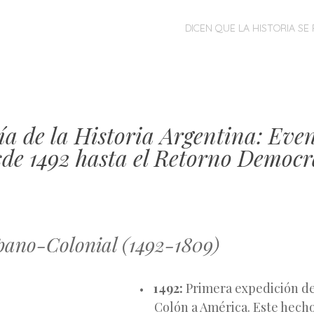
MENÚ
SALTAR
DICEN QUE LA HISTORIA SE 
AL
CONTENIDO
ía de la Historia Argentina: Eve
sde 1492 hasta el Retorno Democr
pano-Colonial (1492-1809)
1492:
Primera expedición de
Colón a América. Este hech