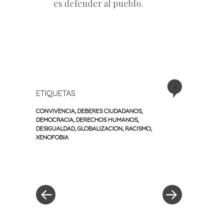
es defender al pueblo.
+
ETIQUETAS
CONVIVENCIA
,
DEBERES CIUDADANOS
,
DEMOCRACIA
,
DERECHOS HUMANOS
,
DESIGUALDAD
,
GLOBALIZACION
,
RACISMO
,
XENOFOBIA
«
Siguiente
Navegación
Entrada
entrada
anterior
»
de
entradas