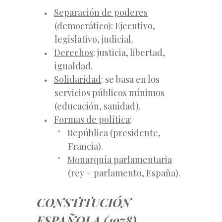
Separación de poderes
(democrático): Ejecutivo,
legislativo, judicial.
Derechos
: justicia, libertad,
igualdad.
Solidaridad
: se basa en los
servicios públicos mínimos
(educación, sanidad).
Formas de política
:
República
(presidente,
Francia).
Monarquía parlamentaria
(rey + parlamento, España).
CONSTITUCIÓN
ESPAÑOLA (1978)