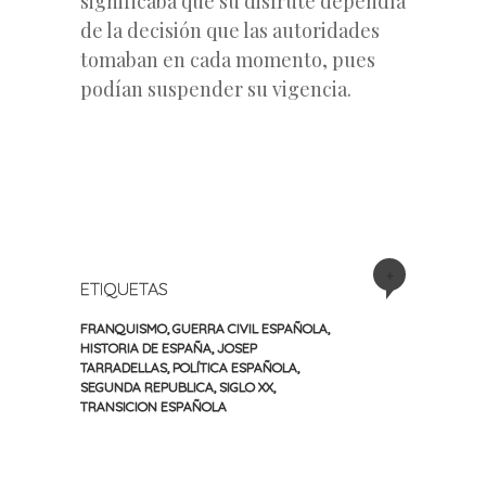
significaba que su disfrute dependía
de la decisión que las autoridades
tomaban en cada momento, pues
podían suspender su vigencia.
+
ETIQUETAS
FRANQUISMO
,
GUERRA CIVIL ESPAÑOLA
,
HISTORIA DE ESPAÑA
,
JOSEP
TARRADELLAS
,
POLÍTICA ESPAÑOLA
,
SEGUNDA REPUBLICA
,
SIGLO XX
,
TRANSICION ESPAÑOLA
«
Siguiente
Navegación
Entrada
entrada
anterior
»