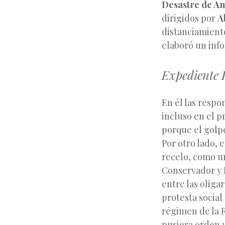
Desastre de A
dirigidos por
A
distanciamiento
elaboró un inf
Expediente 
En él las respo
incluso en el p
porque el golpe
Por otro lado, 
recelo, como un
Conservador y L
entre las oliga
protesta social
régimen de la R
pusiera orden y