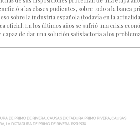
uchas de sus disposiciones procedían de una etapa ante
nefició a las clases pudientes, sobre todo a la banca p
eso sobre la industria española (todavía en la actualid
ca oficial. En los últimos años se sufríó una crisis econ
 capaz de dar una solución satisfactoria a los problema
DURA DE PRIMO DE RIVERA
,
CAUSAS DICTADURA PRIMO RIVERA
,
CAUSAS
ERA
,
LA DICTADURA DE PRIMO DE RIVERA 1923-1930