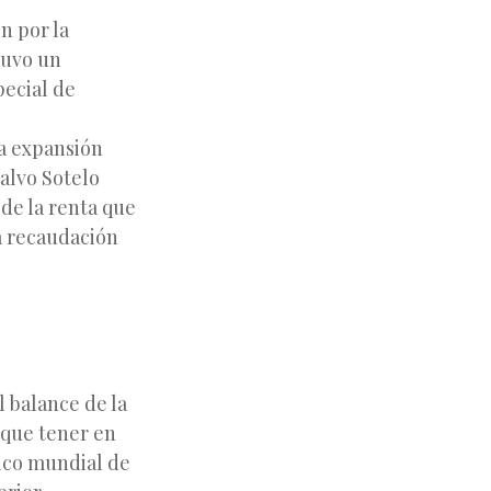
n por la
tuvo un
pecial de
la expansión
Calvo Sotelo
de la renta que
a recaudación
 balance de la
 que tener en
mico mundial de