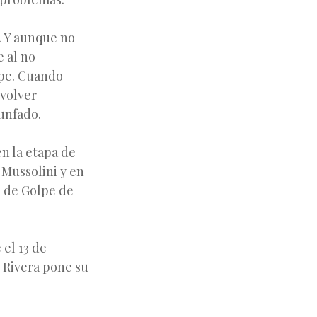
r. Y aunque no
e al no
lpe. Cuando
 volver
unfado.
n la etapa de
 Mussolini y en
o de Golpe de
el 13 de
 Rivera pone su