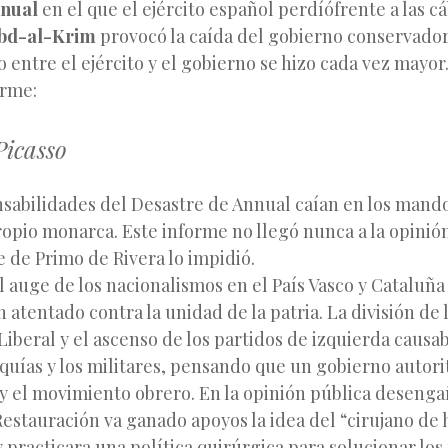
nnual
en el que el ejército español perdíófrente a las cá
bd-al-Krim
provocó la caída del gobierno conservador
 entre el ejército y el gobierno se hizo cada vez mayor
orme:
Picasso
nsabilidades del Desastre de Annual caían en los mando
ropio monarca. Este informe no llegó nunca a la opinió
 de Primo de Rivera lo impidió.
el auge de los nacionalismos en el País Vasco y Cataluña
 atentado contra la unidad de la patria. La división de 
iberal y el ascenso de los partidos de izquierda causa
rquías y los militares, pensando que un gobierno autorit
 y el movimiento obrero. En la opinión pública deseng
estauración va ganado apoyos la idea del “cirujano de 
 practicara una política quirúrgica para solucionar lo