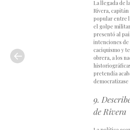
La llegada de l
Rivera, capitán
popular entre l
el golpe milita
presentó al paí
intenciones de 
«
caciquismo y te
Entrada
obrera, a los n
anterior
historiográfica
pretendía acaba
democratizase 
9. Describ
de Rivera
La política eco