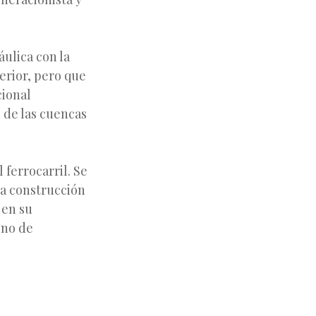
áulica con la
erior, pero que
cional
 de las cuencas
 ferrocarril. Se
la construcción
 en su
ino de