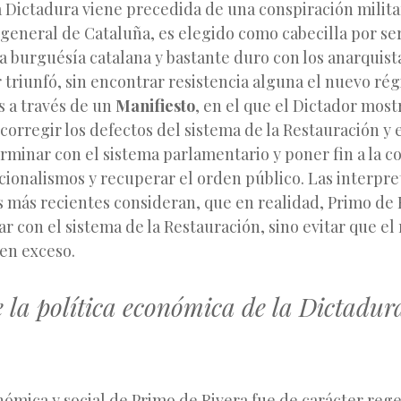
a Dictadura viene precedida de una conspiración milit
 general de Cataluña, es elegido como cabecilla por se
a burguésía catalana y bastante duro con los anarquist
r triunfó, sin encontrar resistencia alguna el nuevo ré
s a través de un
Manifiesto
, en el que el Dictador most
corregir los defectos del sistema de la Restauración y 
rminar con el sistema parlamentario y poner fin a la co
acionalismos y recuperar el orden público. Las interpr
s más recientes consideran, que en realidad, Primo de 
r con el sistema de la Restauración, sino evitar que el
en exceso.
e la política económica de la Dictadu
nómica y social de Primo de Rivera fue de carácter reg