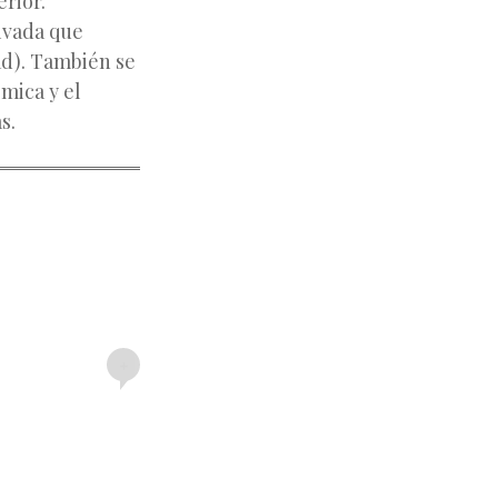
rior.
rivada que
ad). También se
ómica y el
s.
+