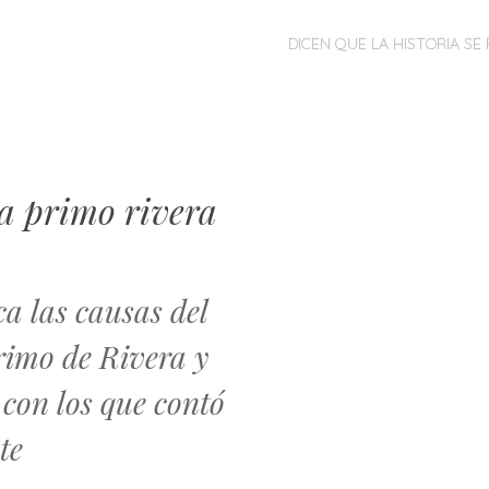
MENÚ
SALTAR
DICEN QUE LA HISTORIA SE 
AL
CONTENIDO
a primo rivera
ca las causas del
rimo de Rivera y
 con los que contó
te