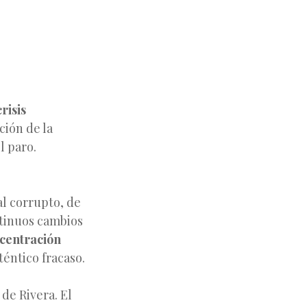
crisis
ción de la
l paro.
al corrupto, de
ntinuos cambios
centración
téntico fracaso.
de Rivera. El