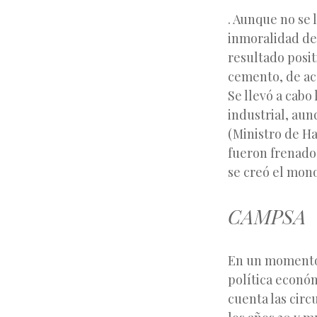
. Aunque no se 
inmoralidad de 
resultado posit
cemento, de ace
Se llevó a cabo
industrial, aun
(Ministro de H
fueron frenado
se creó el mono
CAMPSA
En un momento 
política econó
cuenta las circ