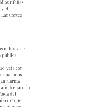
bilas rifeñas
 y el
. Las Cortes
s militares e
n pública
 se veía con
los partidos
ban alarma
ario frenaría la
añada del
hierro” que
s problemas.