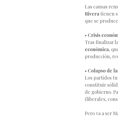
Las causas rem
Rivera
tienen s
que se produce 
•
Crisis econó
Tras finalizar 
económica
, qu
producción, red
•
Colapso de las
Los partidos tu
constituir sóli
de gobierno. Pa
(liberales, con
Pero va a ser M