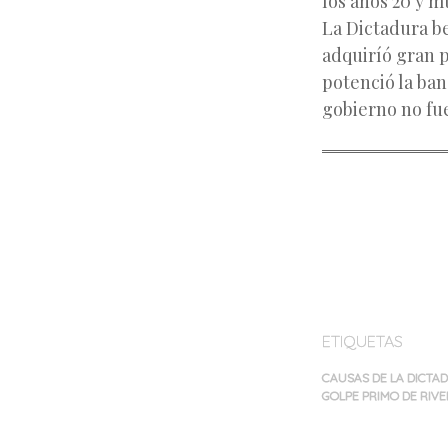
los años 20 y m
La Dictadura be
adquiríó gran p
potenció la ban
gobierno no fue
ETIQUETAS
CAUSAS DE LA DICTA
GOLPE PRIMO DE RIV