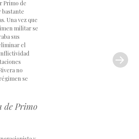
ar Primo de
r bastante
as. Una vez que
gimen militar se
raba sus
eliminar el
Siguiente
nflictividad
entrada
etaciones
»
Rivera no
 régimen se
ra de Primo
eneracionista y