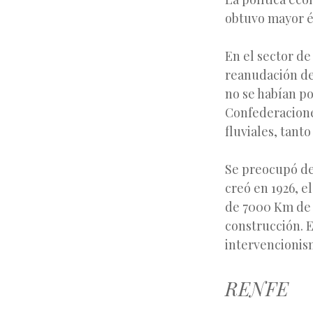
obtuvo mayor éx
En el sector de
reanudación de 
no se habían po
Confederacione
fluviales, tant
Se preocupó de 
creó en 1926, e
de 7000 Km de 
construcción. E
intervencionism
RENFE