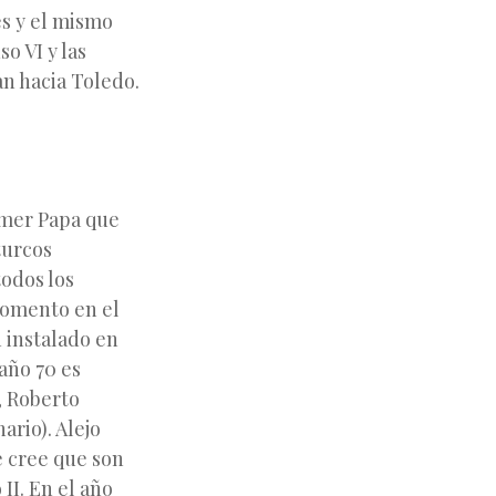
es y el mismo
o VI y las
an hacia Toledo.
rimer Papa que
turcos
todos los
momento en el
 instalado en
año 70 es
, Roberto
rio). Alejo
 cree que son
II. En el año