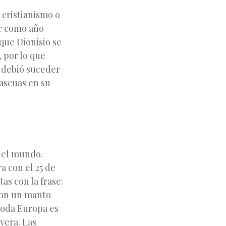
 cristianismo o
er como año
 que Dionisio se
, por lo que
o debió suceder
Pascuas en su
 del mundo.
a con el 25 de
as con la frase:
con un manto
toda Europa es
yera. Las