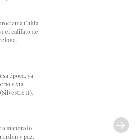
proclama Califa
1 el califato de
celona.
esa época, ya
erio vivía
Silvestre II).
Siguiente
entrada
ta manera lo
»
a orden y paz,