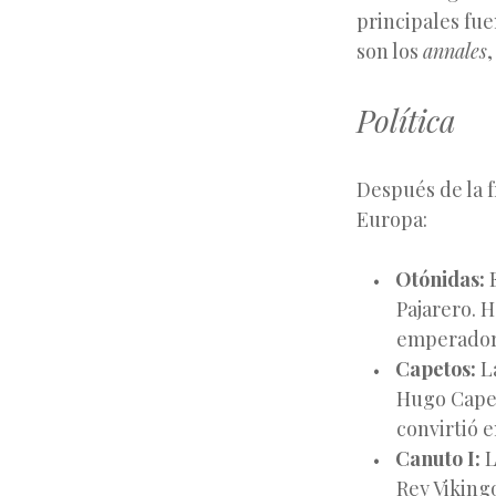
principales fue
son los
annales
Política
Después de la 
Europa:
Otónidas:
E
Pajarero. H
emperador
Capetos:
La
Hugo Capet
convirtió e
Canuto I:
L
Rey Viking