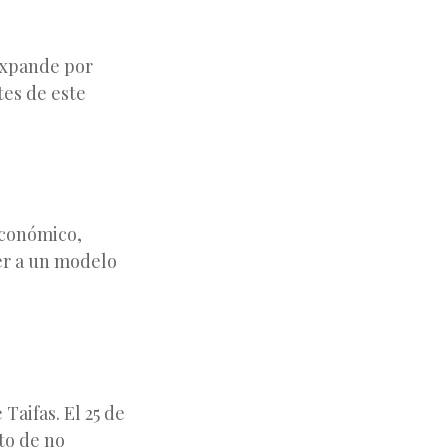
expande por
tes de este
económico,
er a un modelo
Taifas. El 25 de
to de no