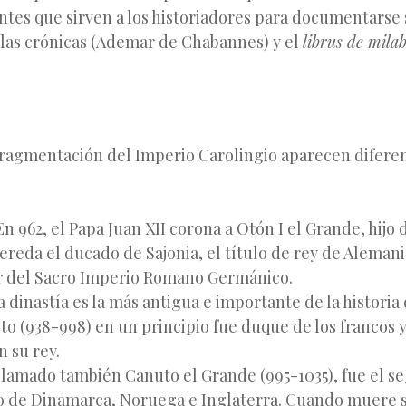
ntes que sirven a los historiadores para documentarse 
, las crónicas (Ademar de Chabannes) y el
librus de mila
fragmentación del Imperio Carolingio aparecen diferen
n 962, el Papa Juan XII corona a Otón I el Grande, hijo 
ereda el ducado de Sajonia, el título de rey de Alemania 
 del Sacro Imperio Romano Germánico.
 dinastía es la más antigua e importante de la historia
o (938-998) en un principio fue duque de los francos y
n su rey.
lamado también Canuto el Grande (995-1035), fue el se
o de Dinamarca, Noruega e Inglaterra. Cuando muere 