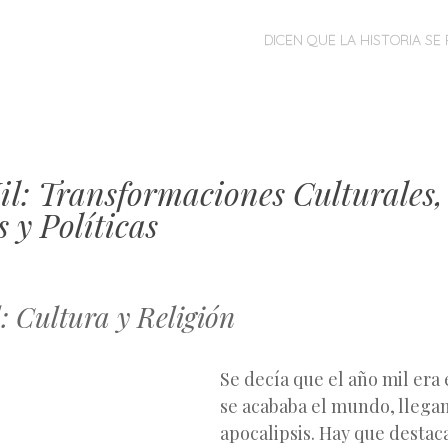
MENÚ
SALTAR
DICEN QUE LA HISTORIA SE 
AL
CONTENIDO
il: Transformaciones Culturales,
s y Políticas
: Cultura y Religión
Se decía que el año mil era 
se acababa el mundo, llega
apocalipsis. Hay que destaca