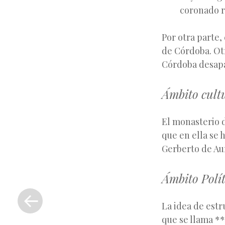
coronado r
Por otra parte,
de Córdoba. Otr
Córdoba desapa
Ámbito cult
El monasterio d
que en ella se 
Gerberto de Aur
Ámbito Polít
«
Entrada
La idea de est
anterior
que se llama **