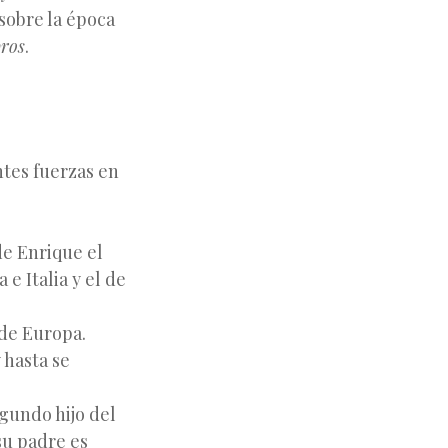
sobre la época
bros
.
tes fuerzas en
de Enrique el
e Italia y el de
 de Europa.
 hasta se
gundo hijo del
su padre es