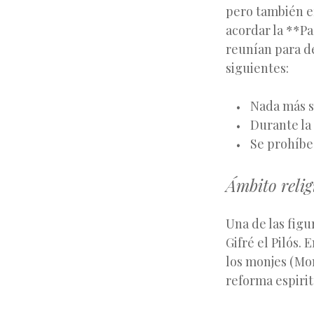
pero también e
acordar la **Pa
reunían para de
siguientes:
Nada más s
Durante la
Se prohíbe
Ámbito relig
Una de las figu
Gifré el Pilós.
los monjes (Mo
reforma espiri