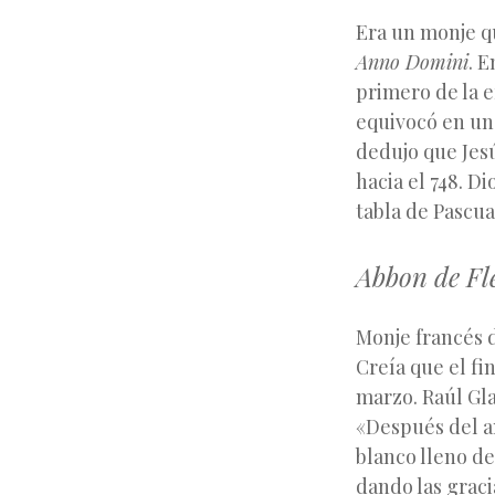
Era un monje qu
Anno Domini
. E
primero de la e
equivocó en uno
dedujo que Jes
hacia el 748. Di
tabla de Pascua
Abbon de Fl
Monje francés d
Creía que el fi
marzo. Raúl Gla
«Después del a
blanco lleno d
dando las graci