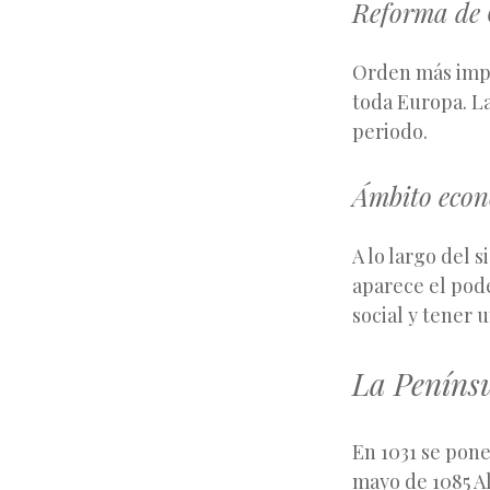
Reforma de
Orden más impo
toda Europa. L
periodo.
Ámbito eco
A lo largo del 
aparece el pod
social y tener 
La Penínsu
En 1031 se pone 
mayo de 1085 A