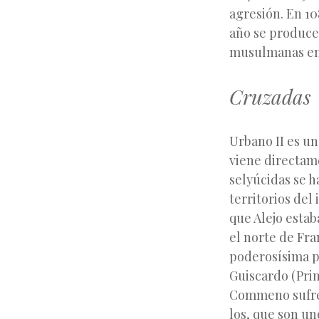
agresión. En 10
año se produce 
musulmanas en l
Cruzadas
Urbano II es un
viene directame
selyúcidas se h
territorios de
que Alejo esta
el norte de Fra
poderosísima p
Guiscardo (Prim
Commeno sufre 
los, que son un