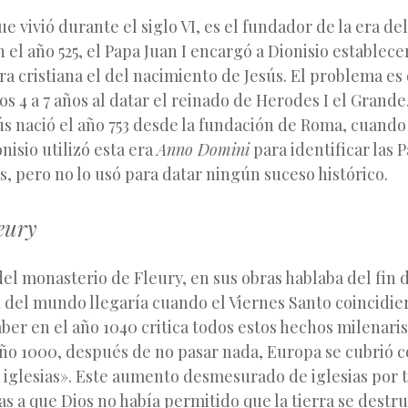
e vivió durante el siglo VI, es el fundador de la era del
n el año 525, el Papa Juan I encargó a Dionisio establec
ra cristiana el del nacimiento de Jesús. El problema es
s 4 a 7 años al datar el reinado de Herodes I el Grande
ús nació el año 753 desde la fundación de Roma, cuand
onisio utilizó esta era
Anno Domini
para identificar las 
s, pero no lo usó para datar ningún suceso histórico.
eury
el monasterio de Fleury, en sus obras hablaba del fin
n del mundo llegaría cuando el Viernes Santo coincidier
ber en el año 1040 critica todos estos hechos milenarist
ño 1000, después de no pasar nada, Europa se cubrió 
e iglesias». Este aumento desmesurado de iglesias por 
as a que Dios no había permitido que la tierra se destru