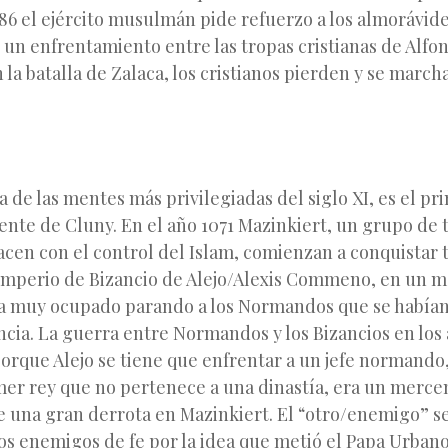
86 el ejército musulmán pide refuerzo a los almorávid
un enfrentamiento entre las tropas cristianas de Alfons
a batalla de Zalaca, los cristianos pierden y se march
a de las mentes más privilegiadas del siglo XI, es el p
nte de Cluny. En el año 1071 Mazinkiert, un grupo de 
acen con el control del Islam, comienzan a conquistar 
l imperio de Bizancio de Alejo/Alexis Commeno, en un 
ba muy ocupado parando a los Normandos que se habían
ncia. La guerra entre Normandos y los Bizancios en los 
orque Alejo se tiene que enfrentar a un jefe normando
er rey que no pertenece a una dinastía, era un mercena
una gran derrota en Mazinkiert. El “otro/enemigo” se
os enemigos de fe por la idea que metió el Papa Urbano 