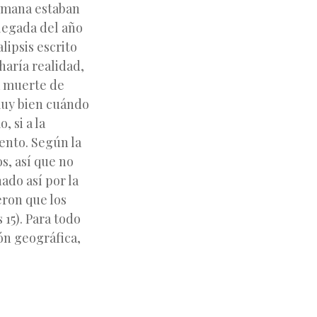
ulmana estaban
legada del año
lipsis escrito
haría realidad,
a muerte de
muy bien cuándo
, si a la
ento. Según la
s, así que no
ado así por la
eron que los
15). Para todo
ón geográfica,