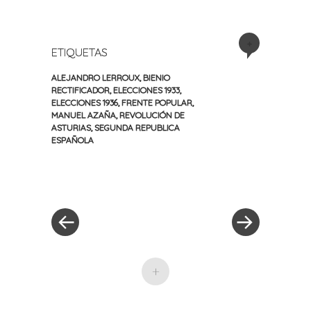
+
ETIQUETAS
ALEJANDRO LERROUX
,
BIENIO
RECTIFICADOR
,
ELECCIONES 1933
,
ELECCIONES 1936
,
FRENTE POPULAR
,
MANUEL AZAÑA
,
REVOLUCIÓN DE
ASTURIAS
,
SEGUNDA REPUBLICA
ESPAÑOLA
«
Siguiente
Navegación
Entrada
entrada
anterior
»
de
entradas
+