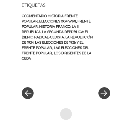
ETIQUETAS
CCOMENTARIO HISTORIA FRENTE
POPULAR
,
ELECCIONES 1934 WIKI
,
FRENTE
POPULAR
,
HISTORIA FRANCO
,
LA II
REPUBLICA
,
LA SEGUNDA REPÚBLICA: EL
BIENIO RADICAL-CEDISTA. LA REVOLUCIÓN
DE 1934. LAS ELECCIONES DE 1936 Y EL
FRENTE POPULAR.
,
LAS ELECCIONES DEL
FRENTE POPULAR.
,
LOS DIRIGENTES DE LA
CEDA
«
Siguiente
Navegación
Entrada
entrada
anterior
»
de
entradas
+