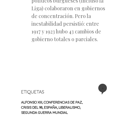
políticos burgueses (incluso la
Liga) colaboraron en gobiernos
de concentración. Pero la
inestabilidad persistió: entre
1917 y 1923 hubo 43 cambios de
gobierno totales o parciales.
+
ETIQUETAS
ALFONSO XIII
,
CONFERENCIAS DE PAZ
,
CRISIS DEL 98
,
ESPAÑA
,
LIBERALISMO
,
SEGUNDA GUERRA MUNDIAL
«
Siguiente
Navegación
Entrada
entrada