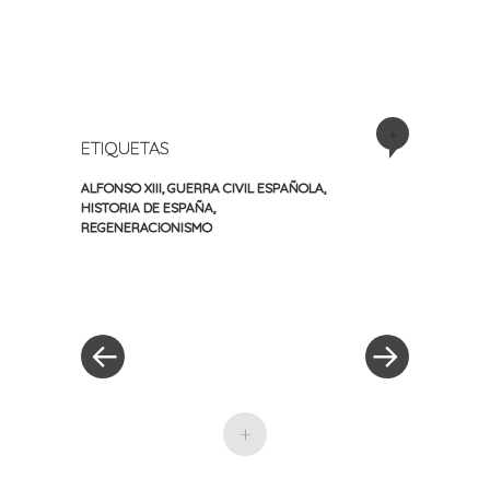
+
ETIQUETAS
ALFONSO XIII
,
GUERRA CIVIL ESPAÑOLA
,
HISTORIA DE ESPAÑA
,
REGENERACIONISMO
«
Siguiente
Navegación
Entrada
entrada
anterior
»
de
entradas
+