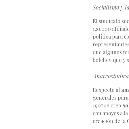
Socialismo y 
El sindicato soc
120.000 afiliad
política para c
representantes 
que algunos mil
bolchevique y 
Anarcosindica
Respecto al
an
generales para 
1907 se creó
So
con apoyos a la
creación de la