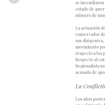
anterior
se incendiaron 
estado de guerr
número de muer
La actuación de
conservador de
sus dirigentes,
movimiento pro
respecto a los 
Respecto al cat
Regionalista su
acusada de apoy
La Conflict
Los años poster