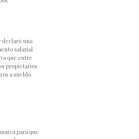
pos
e declaró una
ento salarial.
 ya que entre
los propietarios
ros a sueldo.
monarca para que