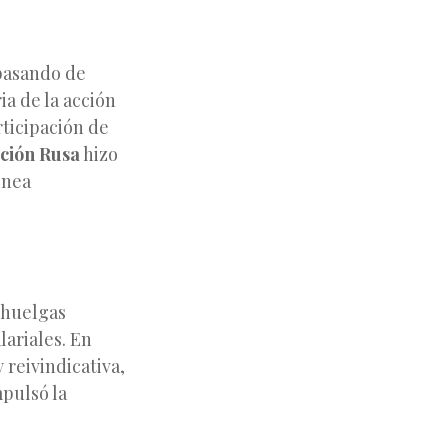
 pasando de
ia de la acción
rticipación de
ción Rusa
hizo
ínea
 huelgas
lariales. En
 reivindicativa,
mpulsó la