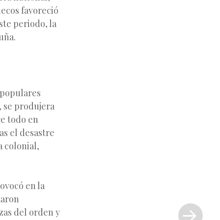
ruecos favoreció
ste periodo, la
uña.
s populares
 se produjera
re todo en
as el desastre
 colonial,
ovocó en la
Siguiente
taron
entrada
zas del orden y