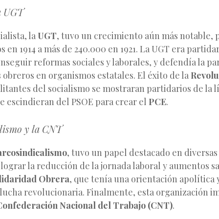
la UGT
ialista, la
UGT
, tuvo un crecimiento aún más notable,
os en 1914 a más de 240.000 en 1921. La UGT era partidar
onseguir reformas sociales y laborales, y defendía la pa
obreros en organismos estatales. El éxito de la
Revolu
itantes del socialismo se mostraran partidarios de la l
se escindieran del PSOE para crear el
PCE
.
lismo y la CNT
arcosindicalismo
, tuvo un papel destacado en diversas
lograr la reducción de la jornada laboral y aumentos sa
lidaridad Obrera
, que tenía una orientación apolítica y
 lucha revolucionaria. Finalmente, esta organización i
Confederación Nacional del Trabajo (CNT)
.