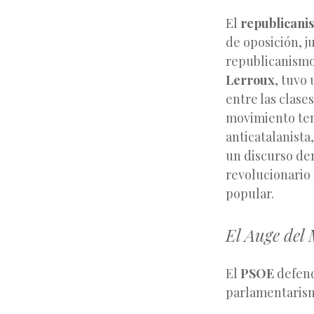
El
republicani
de oposición, j
republicanismo
Lerroux
, tuvo
entre las clase
movimiento ten
anticatalanista
un discurso d
revolucionario 
popular.
El Auge del
El
PSOE
defend
parlamentarism