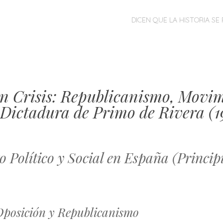
MENÚ
SALTAR
DICEN QUE LA HISTORIA SE 
AL
CONTENIDO
n Crisis: Republicanismo, Movi
 Dictadura de Primo de Rivera (1
o Político y Social en España (Principi
Oposición y Republicanismo