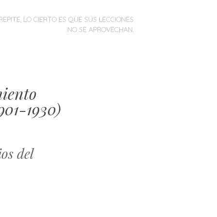
REPITE, LO CIERTO ES QUE SUS LECCIONES
NO SE APROVECHAN.
miento
901-1930)
os del