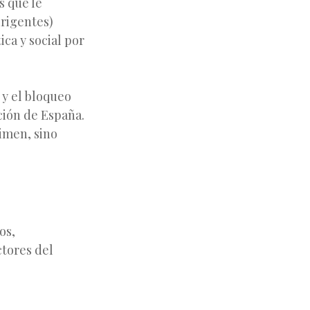
s que le
irigentes)
ica y social por
 y el bloqueo
ación de España.
gimen, sino
os,
ctores del