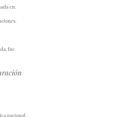
sada en:
uciones.
ida, fue
uración
ica nacional,