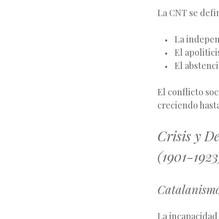
La CNT se defi
La independ
El apoliti
El abstenc
El conflicto so
creciendo hasta
Crisis y D
(1901-1923
Catalanismo
La incapacidad 