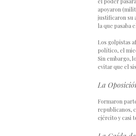
el poder pasara
apoyaron (milit
justificaron su 
la que pasaba el
Los golpistas a
político, el mi
Sin embargo, lo
evitar que el 
La Oposició
Formaron parte 
republicanos, c
ejército y casi 
La Caída del