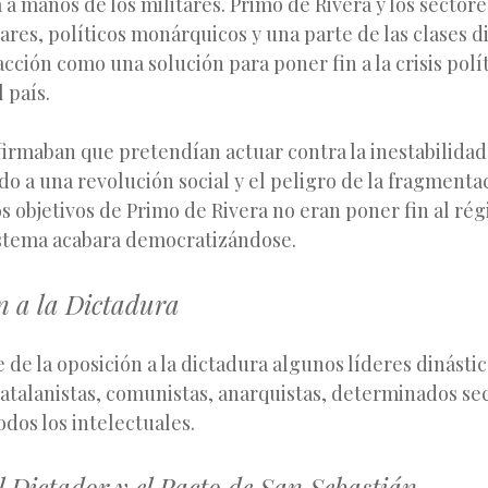
 a manos de los militares. Primo de Rivera y los sectore
ares, políticos monárquicos y una parte de las clases d
acción como una solución para poner fin a la crisis polít
 país.
firmaban que pretendían actuar contra la inestabilidad
edo a una revolución social y el peligro de la fragment
s objetivos de Primo de Rivera no eran poner fin al ré
sistema acabara democratizándose.
n a la Dictadura
de la oposición a la dictadura algunos líderes dinástic
atalanistas, comunistas, anarquistas, determinados se
todos los intelectuales.
 Dictador y el Pacto de San Sebastián