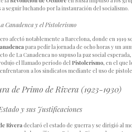
de la
Revolución de Octubre
en Rusia impulsó a los gru
 a seguir luchando por la instauración del socialismo.
a Canadenca y el Pistolerismo
rero afectó notablemente a Barcelona, donde en 1919 s
Canadenca
para pedir la jornada de ocho horas y un aum
licto de La Canadenca no supuso la paz social esperada,
produjo el llamado período del
Pistolerismo
, en el que 
 enfrentaron a los sindicatos mediante el uso de pistole
ra de Primo de Rivera (1923-1930)
Estado y sus Justificaciones
de Rivera
declaró el estado de guerra y se dirigió al 