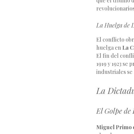
que el triunfo 
revolucionarios
La Huelga de L
El conflicto ob
huelga en
La 
El fin del conf
1919 y 1923 se 
industriales se
La Dictadu
El Golpe de 
Miguel Primo 