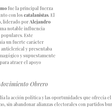
smo
fue la principal fuerza
unto con los
catalanistas
. El
, liderado por
Alejandro
 una notable influencia
s populares. Este
ía un fuerte carácter
, anticlerical y presentaba
emagógico y supuestamente
para atraer el apoyo
 Movimiento Obrero
ía la acción política y las oportunidades que ofrecía el
o, sin abandonar alianzas electorales con partidos bu