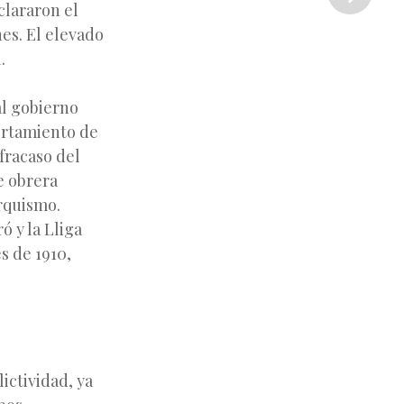
»
clararon el
es. El elevado
.
al gobierno
ortamiento de
 fracaso del
e obrera
arquismo.
ó y la Lliga
s de 1910,
ictividad, ya