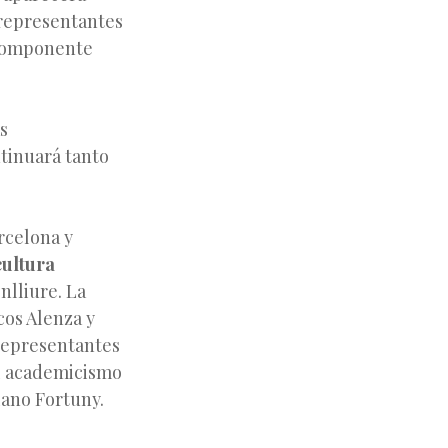
s representantes
 componente
s
tinuará tanto
rcelona y
cultura
nlliure. La
cos Alenza y
 representantes
el academicismo
iano Fortuny.