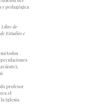
eización del
va y pedagógica
n Libre de
de Estudios e
s métodos
especulaciones
Azcárate),
).
do profesor
res el
a Iglesia.