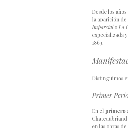
Desde los años 
la aparición d
Imparcial
o
La 
especializada y
1869.
Manifestac
Distinguimos e
Primer Peri
En el
primero
Chateaubriand y
en las obras de