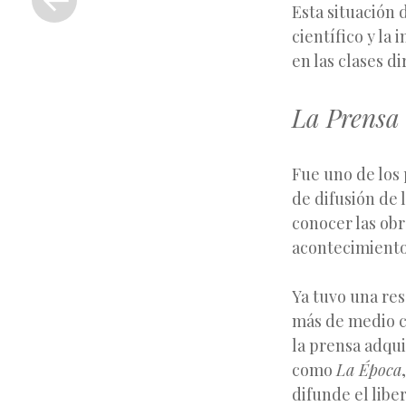
anterior
Esta situación 
científico y la
en las clases di
La Prensa 
Fue uno de los 
de difusión de 
conocer las obr
acontecimiento
Ya tuvo una res
más de medio ce
la prensa adqui
como
La Época
difunde el libe