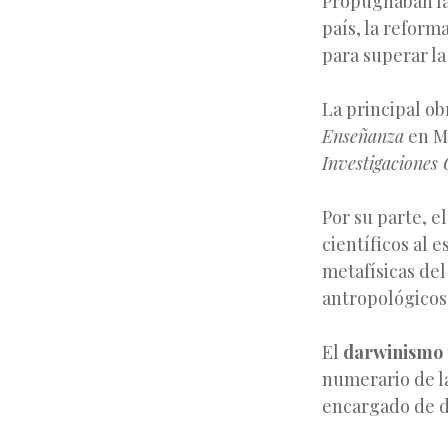
Propugnaban la 
país, la reform
para superar la
La principal ob
Enseñanza
en Ma
Investigaciones 
Por su parte, e
científicos al 
metafísicas del
antropológicos 
El
darwinismo
numerario de la
encargado de di