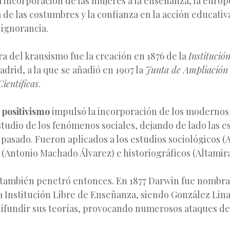
incorporación de las mujeres a la enseñanza, la europ
a de las costumbres y la confianza en la acción educati
 ignorancia.
ra del krausismo fue la creación en 1876 de la
Institució
drid, a la que se añadió en 1907 la
Junta de Ampliación 
Científicas
.
l
positivismo
impulsó la incorporación de los moderno
estudio de los fenómenos sociales, dejando de lado las 
 pasado. Fueron aplicados a los estudios sociológicos (
(Antonio Machado Álvarez) e historiográficos (Altamira
también penetró entonces. En 1877 Darwin fue nombra
 Institución Libre de Enseñanza, siendo González Lina
fundir sus teorías, provocando numerosos ataques de l