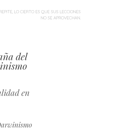
REPITE, LO CIERTO ES QUE SUS LECCIONES
NO SE APROVECHAN.
aña del
winismo
alidad en
 Darwinismo