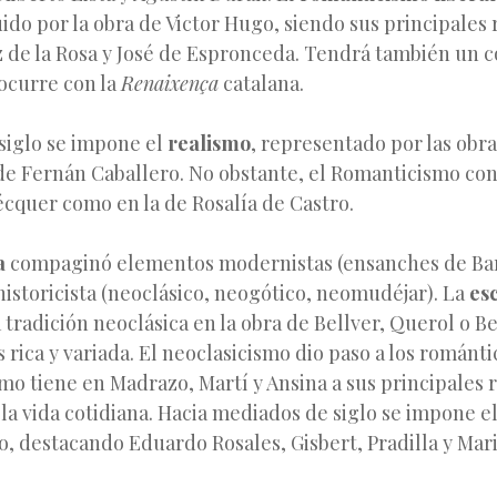
luido por la obra de Victor Hugo, siendo sus principale
z de la Rosa y José de Espronceda. Tendrá también un
ocurre con la
Renaixença
catalana.
siglo se impone el
realismo
, representado por las obra
de Fernán Caballero. No obstante, el Romanticismo con
écquer como en la de Rosalía de Castro.
a
compaginó elementos modernistas (ensanches de Ba
historicista (neoclásico, neogótico, neomudéjar). La
es
 tradición neoclásica en la obra de Bellver, Querol o Be
 rica y variada. El neoclasicismo dio paso a los románti
smo tiene en Madrazo, Martí y Ansina a sus principales
la vida cotidiana. Hacia mediados de siglo se impone 
co, destacando Eduardo Rosales, Gisbert, Pradilla y Mar