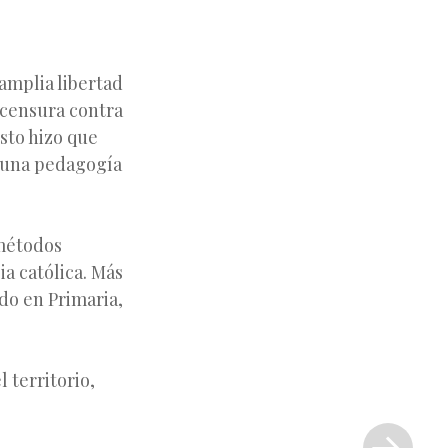
amplia libertad
 censura contra
sto hizo que
n una pedagogía
 métodos
ia católica. Más
odo en Primaria,
 territorio,
Siguiente
entrada