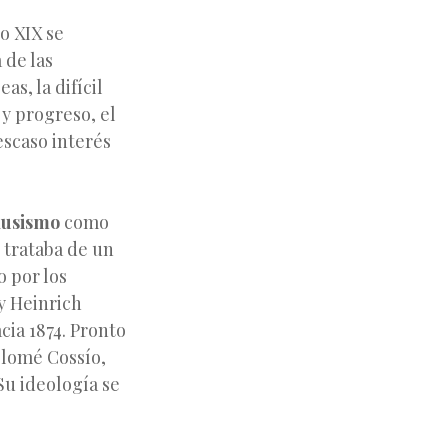
o XIX se
 de las
as, la difícil
 y progreso, el
escaso interés
ausismo
como
trataba de un
o por los
y Heinrich
cia 1874. Pronto
olomé Cossío,
Su ideología se