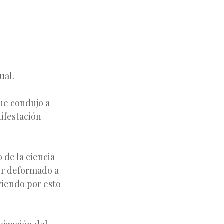
ual.
que condujo a
nifestación
 de la ciencia
ber deformado a
riendo por esto