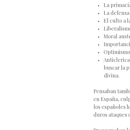
La primacía
La defensa 
El culto a 
Liberalismo
Moral aust
Importancia
Optimismo 
Anticleric
buscar la p
divina.
Pensaban tambié
en España, culp
los españoles h
duros ataques d