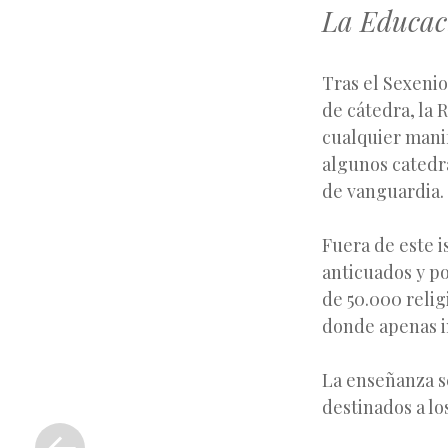
La Educaci
Tras el Sexenio
de cátedra, la 
cualquier manif
algunos catedr
de vanguardia.
Fuera de este i
anticuados y poc
de 50.000 relig
donde apenas i
La enseñanza se
destinados a lo
«
Entrada