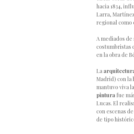
hacia 1834, inf
Larra, Martíne
regional como 
A mediados de 
costumbristas 
en la obra de B
La
arquitectur
Madrid) con la 
mantuvo viva la
pintura
fue más
Lucas. El reali
con escenas de 
de tipo históri