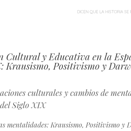
MENÚ
SALTAR
DICEN QUE LA HISTORIA SE 
AL
CONTENIDO
n Cultural y Educativa en la Esp
X: Krausismo, Positivismo y Dar
ciones culturales y cambios de ment
del Siglo XIX
as mentalidades: Krausismo, Positivismo y