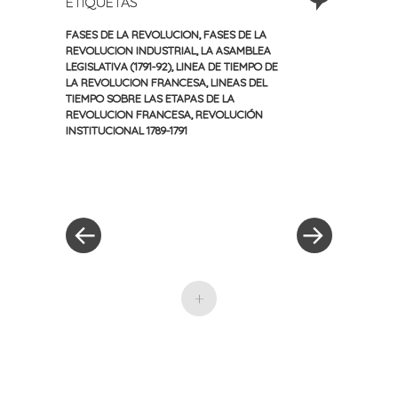
ETIQUETAS
FASES DE LA REVOLUCION
,
FASES DE LA
REVOLUCION INDUSTRIAL
,
LA ASAMBLEA
LEGISLATIVA (1791-92)
,
LINEA DE TIEMPO DE
LA REVOLUCION FRANCESA
,
LINEAS DEL
TIEMPO SOBRE LAS ETAPAS DE LA
REVOLUCION FRANCESA
,
REVOLUCIÓN
INSTITUCIONAL 1789-1791
«
Siguiente
Navegación
Entrada
entrada
anterior
»
de
entradas
+