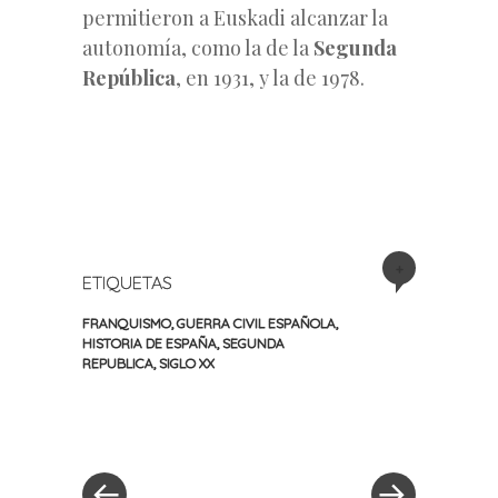
permitieron a Euskadi alcanzar la
autonomía, como la de la
Segunda
República
, en 1931, y la de 1978.
+
ETIQUETAS
FRANQUISMO
,
GUERRA CIVIL ESPAÑOLA
,
HISTORIA DE ESPAÑA
,
SEGUNDA
REPUBLICA
,
SIGLO XX
«
Siguiente
Navegación
Entrada
entrada
anterior
»
de
entradas