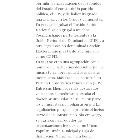
permitir la malversación de los fondos
del Estado al constituir Un partido
político, el PDV, y de haber fraguado
una alianza con los Grupos comunistas.
En 1942 se legalizó el Partido Acción
Nacional, que agrupó a muchos
Socialcristianos pertenecientes a la
Uníón Nacional de Estudiantes (UNE) y a
otra organización denominada Acción
Electoral que más tarde Fue fundado
como COPEI.
En 1943 se creó una agrupación con el
nombre de partidarios del Gobierno. La
misma tenía por finalidad respaldar al
medinismo. Más Tarde se convirtió en
Partido Democrático Venezolano (PDV).
Entre sus Miembros más destacados
vinculados al medinismo, estaba el
doctor Arturo Uslar Pietri. Por su parte,
los comunistas no podían aspirar a La
legalización porque lo prohibía el Inciso
Sexto de la Constitución. Sin embargo,
se agruparon alrededor de
organizaciones legales como Uníón
Popular, Uníón Municipal y Liga de
Unificación Municipal, para Poder