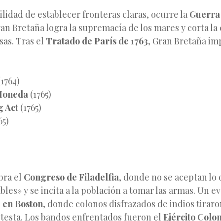
ilidad de establecer fronteras claras, ocurre la
Guerra 
an Bretaña logra la supremacía de los mares y corta la
sas. Tras el
Tratado de París de 1763
, Gran Bretaña im
1764)
 Moneda
(1765)
g Act
(1765)
65)
ebra el
Congreso de Filadelfia
, donde no se aceptan lo
bles» y se incita a la población a tomar las armas. Un e
 en Boston
, donde colonos disfrazados de indios tiraro
otesta. Los bandos enfrentados fueron el
Ejército Colon