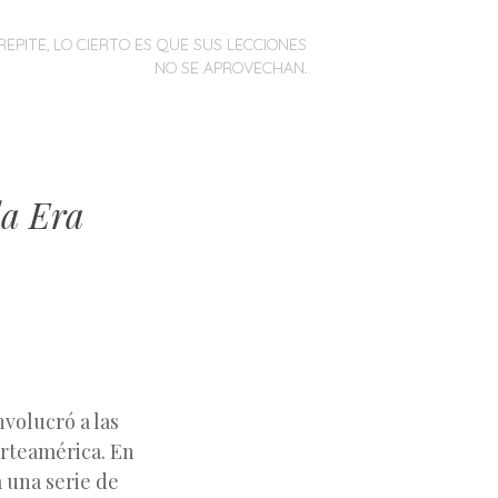
REPITE, LO CIERTO ES QUE SUS LECCIONES
NO SE APROVECHAN.
la Era
nvolucró a las
rteamérica. En
a una serie de