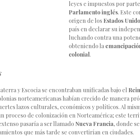
leyes e impuestos por parte
Parlamento inglés
. Este co
origen de los
Estados Unido
país en declarar su indepe
luchando contra una potenc
obteniendo la
emancipación
colonial
.
s
laterra y Escocia se encontraban unificadas bajo el
Rein
olonias
norteamericanas habían crecido de manera pró
ertes lazos culturales, económicos y políticos. Al mis
un proceso de colonización en Norteamérica; este terri
extenso pasaría a ser llamado
Nueva Francia
, donde se
tamientos que más tarde se convertirían en ciudades.