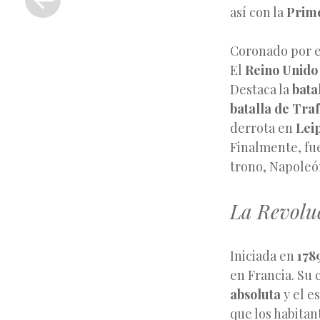
anterior
así con la
Prime
Coronado por e
El
Reino Unido
Destaca la
bata
batalla de Tra
derrota en
Lei
Finalmente, fu
trono, Napoleón
La Revolu
Iniciada en
178
en Francia. Su
absoluta
y el e
que los habitan