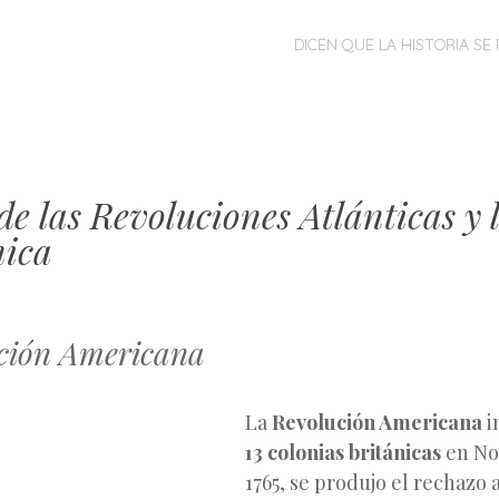
MENÚ
SALTAR
DICEN QUE LA HISTORIA SE 
AL
CONTENIDO
de las Revoluciones Atlánticas y 
ica
ción Americana
La
Revolución Americana
i
13 colonias británicas
en No
1765, se produjo el rechazo 