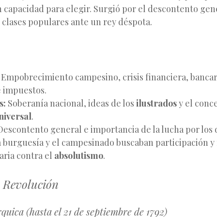
 capacidad para elegir. Surgió por el descontento gene
s clases populares ante un rey déspota.
Empobrecimiento campesino, crisis financiera, bancarr
e impuestos.
s:
Soberanía nacional, ideas de los
ilustrados
y el conc
niversal
.
escontento general e importancia de la lucha por los 
 burguesía y el campesinado buscaban participación y
aria contra el
absolutismo
.
a Revolución
quica (hasta el 21 de septiembre de 1792)