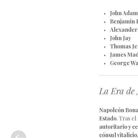
John Adam
Benjamin 
Alexander
John Jay
Thomas Je
James Mad
George Wa
La Era de
Napoleón Bona
Estado
. Tras e
«
autoritario y c
Entrada
cónsul vitalicio