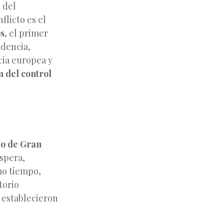
 del
nflicto es el
s
, el primer
ndencia,
ia europea y
 del control
o de Gran
spera,
mo tiempo,
torio
 establecieron