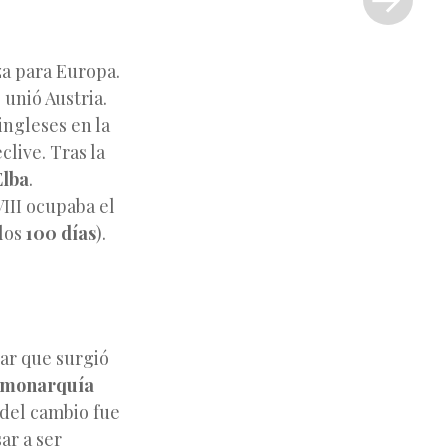
»
za para Europa.
 unió Austria.
ingleses en la
clive. Tras la
Elba
.
III ocupaba el
 los
100 días
).
tar que surgió
a monarquía
 del cambio fue
ar a ser