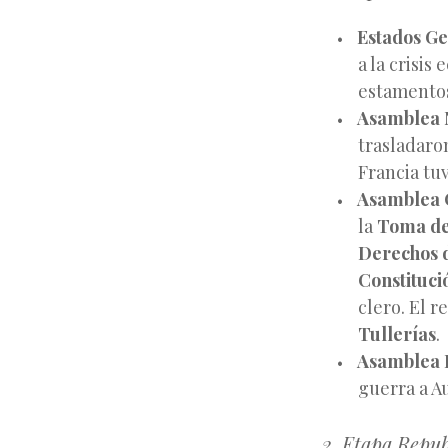
Estados Ge
a la crisi
estamentos
Asamblea N
trasladaro
Francia tu
Asamblea C
la
Toma de 
Derechos 
Constituci
clero. El r
Tullerías
.
Asamblea L
guerra a Au
2. Etapa Repub