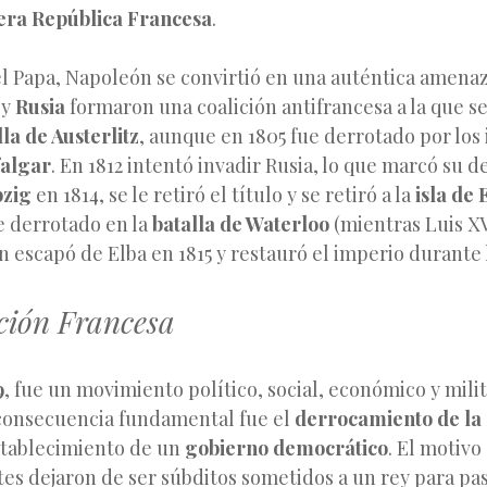
ra República Francesa
.
l Papa, Napoleón se convirtió en una auténtica amena
y
Rusia
formaron una coalición antifrancesa a la que se
lla de Austerlitz
, aunque en 1805 fue derrotado por los 
falgar
. En 1812 intentó invadir Rusia, lo que marcó su de
pzig
en 1814, se le retiró el título y se retiró a la
isla de 
e derrotado en la
batalla de Waterloo
(mientras Luis XV
 escapó de Elba en 1815 y restauró el imperio durante
ción Francesa
9
, fue un movimiento político, social, económico y mili
 consecuencia fundamental fue el
derrocamiento de l
stablecimiento de un
gobierno democrático
. El motivo
tes dejaron de ser súbditos sometidos a un rey para pas