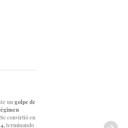
nte un
golpe de
régimen
 Se convirtió en
Siguiente
entrada
04
, terminando