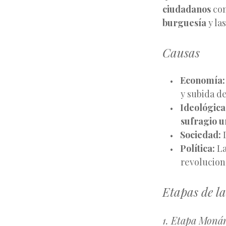
ciudadanos
con
burguesía
y la
Causas
Economía:
y subida d
Ideológica
sufragio u
Sociedad:
D
Política:
La
revolucion
Etapas de l
1. Etapa Monár