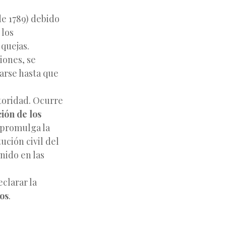
e 1789) debido
 los
quejas.
siones, se
arse hasta que
toridad. Ocurre
ión de los
e promulga la
tución civil del
enido en las
clarar la
cos
.