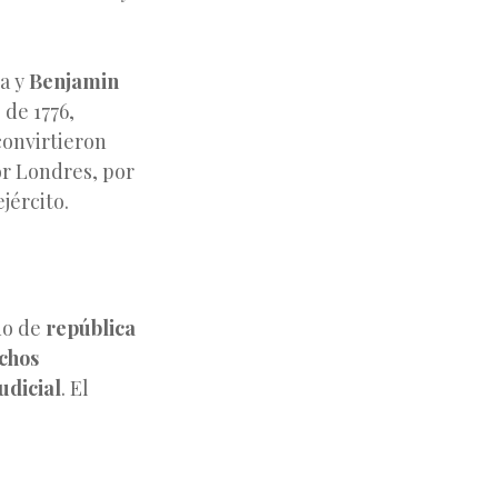
ña y
Benjamin
 de 1776,
convirtieron
or Londres, por
jército.
do de
república
chos
udicial
. El