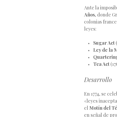
Ante la imposib
Años
, donde Gr
colonias france
leyes:
Sugar Act
(
Ley de la
Quarterin
Tea Act
(17
Desarrollo
En 1774, se cel
«leyes inacepta
el
Motín del Té
en señal de pr