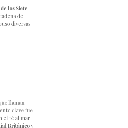
de los Siete
 cadena de
puso diversas
 que llaman
vento clave fue
n el té al mar
ial Británico
y