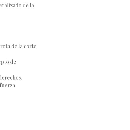
ralizado de la
ota de la corte
epto de
derechos.
 fuerza