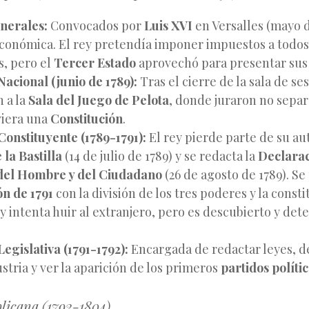
nerales:
Convocados por
Luis XVI
en Versalles (mayo d
s económica. El rey pretendía imponer impuestos a todos
, pero el
Tercer Estado
aprovechó para presentar sus 
acional (junio de 1789):
Tras el cierre de la sala de se
n a la
Sala del Juego de Pelota
, donde juraron no separ
viera una
Constitución
.
onstituyente (1789-1791):
El rey pierde parte de su au
la Bastilla
(14 de julio de 1789) y se redacta la
Declarac
del Hombre y del Ciudadano
(26 de agosto de 1789). S
ón de 1791
con la división de los tres poderes y la consti
ey intenta huir al extranjero, pero es descubierto y det
egislativa (1791-1792):
Encargada de redactar leyes, de
stria y ver la aparición de los primeros
partidos políti
licana (1792-1804)