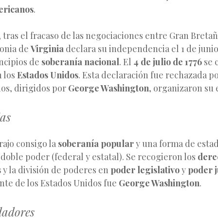
ericanos
.
5, tras el fracaso de las negociaciones entre Gran Breta
olonia de
Virginia
declara su independencia el 1 de junio
ncipios de
soberanía nacional
. El
4 de julio de 1776
se 
n los
Estados Unidos
. Esta declaración fue rechazada p
nos, dirigidos por
George Washington
, organizaron su e
as
rajo consigo la
soberanía popular
y una forma de esta
doble poder (federal y estatal). Se recogieron los
dere
s
y la división de poderes en
poder legislativo
y
poder j
nte de los Estados Unidos fue
George Washington
.
dadores