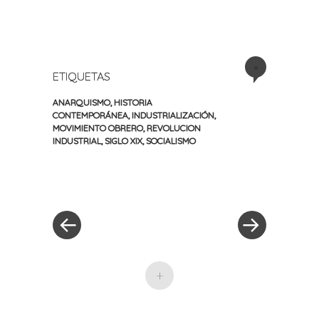
+
ETIQUETAS
ANARQUISMO
,
HISTORIA
CONTEMPORÁNEA
,
INDUSTRIALIZACIÓN
,
MOVIMIENTO OBRERO
,
REVOLUCION
INDUSTRIAL
,
SIGLO XIX
,
SOCIALISMO
«
Siguiente
Navegación
Entrada
entrada
anterior
»
de
entradas
+