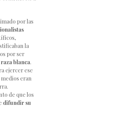
timado por las
ionalistas
íficos,
stificaban la
os por ser
a
raza blanca
.
ra ejercer ese
s medios eran
rra.
nto de que los
de
difundir su