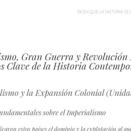
MENÚ
SALTAR
DICEN QUE LA HISTORIA SE 
AL
CONTENIDO
ismo, Gran Guerra y Revolución
s Clave de la Historia Contemp
lismo y la Expansión Colonial (Unida
undamentales sobre el Imperialismo
ficaron estos países el dominio y la explotación al q