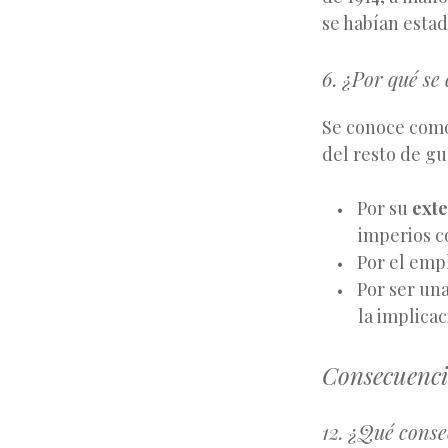
se habían esta
6. ¿Por qué s
Se conoce como
del resto de gu
Por su
exte
imperios c
Por el emp
Por ser un
la implicac
Consecuenci
12. ¿Qué conse