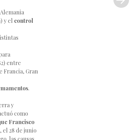
»
 Alemania
a
) y el
control
istintas
para
2) entre
e Francia, Gran
armamentos
.
erra y
 actuó como
que Francisco
, el 28 de junio
go, las causas