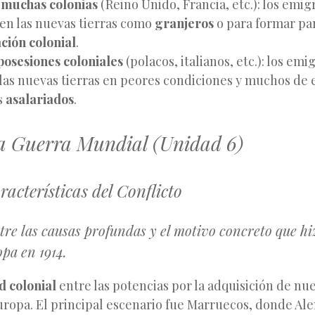
 muchas colonias
(Reino Unido, Francia, etc.): los emig
 en las nuevas tierras como
granjeros
o para formar par
ción colonial
.
 posesiones coloniales
(polacos, italianos, etc.): los emi
 las nuevas tierras en peores condiciones y muchos de 
s
asalariados
.
a Guerra Mundial (Unidad 6)
acterísticas del Conflicto
tre las causas profundas y el motivo concreto que hiz
pa en 1914.
d colonial
entre las potencias por la adquisición de nue
uropa. El principal escenario fue Marruecos, donde Al