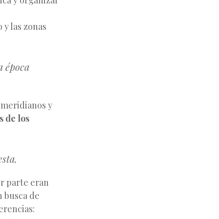
ica y organizar
o y las zonas
a época
o meridianos y
s de los
sta.
r parte eran
n busca de
erencias: