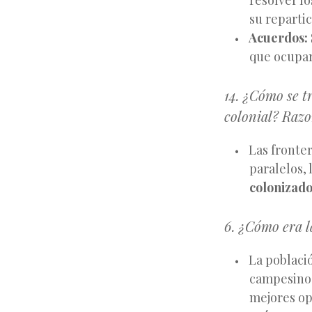
resolver l
su repartic
Acuerdos:
que ocupar
14. ¿Cómo se t
colonial? Razo
Las fronter
paralelos,
colonizad
6. ¿Cómo era l
La poblaci
campesinos
mejores op