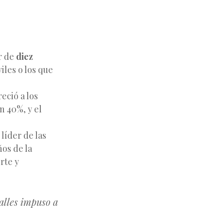
r de
diez
iles o los que
eció a los
n 40%, y el
líder de las
os de la
rte y
alles impuso a