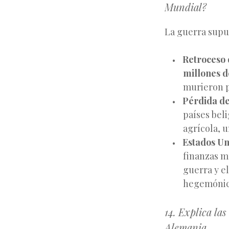
Mundial?
La guerra sup
Retroceso
millones d
murieron p
Pérdida de
países beli
agrícola, 
Estados Un
finanzas m
guerra y e
hegemónica
14. Explica la
Alemania.