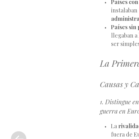
Países con
instalaban
administra
Países sin
llegaban a
ser simple
La Primer
Causas y Car
1. Distingue en
guerra en Euro
La
rivalida
«
fuera de E
Entrada