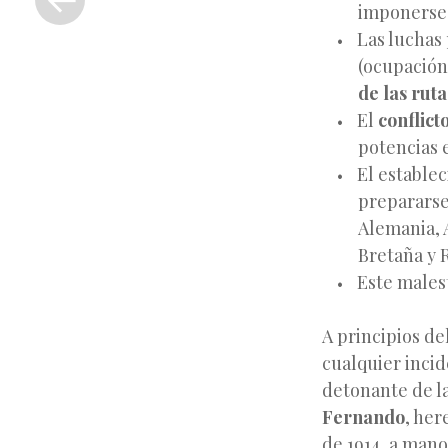
anterior
imponerse 
Las luchas 
(ocupación
de las rut
El
conflict
potencias 
El estable
prepararse
Alemania, A
Bretaña y R
Este males
A principios de
cualquier inci
detonante de l
Fernando
, her
de 1914, a mano