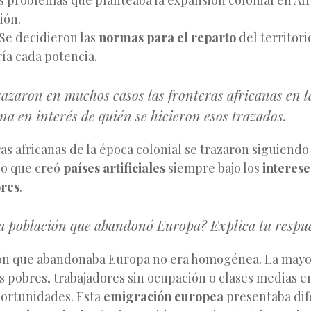
os problemas que planteaba la expansión colonial en Áfr
ión.
Se decidieron las
normas para el reparto
del territori
ía cada potencia.
razaron en muchos casos las fronteras africanas en l
na en interés de quién se hicieron esos trazados.
as africanas de la época colonial se trazaron siguiend
 lo que creó
países artificiales
siempre bajo los
interese
ores
.
a población que abandonó Europa? Explica tu respue
ón que abandonaba Europa no era homogénea. La mayo
 pobres, trabajadores sin ocupación o clases medias e
ortunidades. Esta
emigración europea
presentaba dif