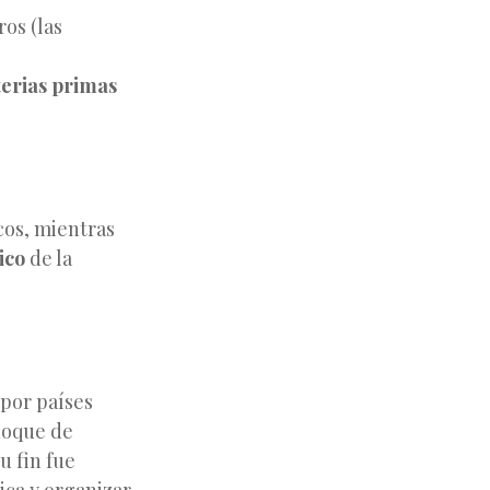
ros (las
erias primas
cos, mientras
ico
de la
por países
hoque de
Su fin fue