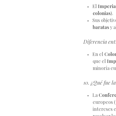
El
Imperia
colonias
).
Sus objetiv
baratas
y a
Diferencia ent
En el
Colo
que el
Imp
minoría eu
10. ¿Qué fue l
La
Confere
europeos (
intereses 