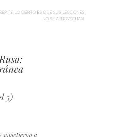
REPITE, LO CIERTO ES QUE SUS LECCIONES
NO SE APROVECHAN.
 Rusa:
oránea
d 5)
ue sometieron a