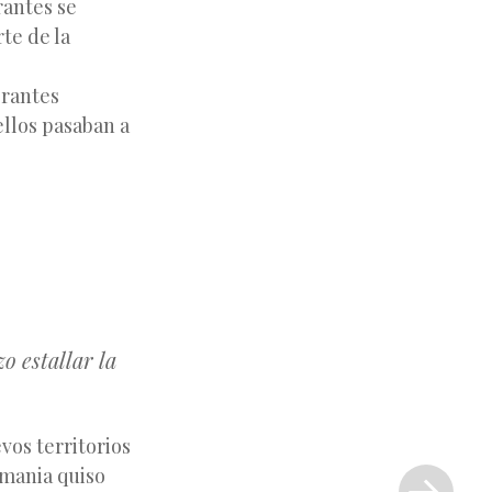
rantes se
te de la
grantes
ellos pasaban a
o estallar la
vos territorios
Siguiente
emania quiso
entrada