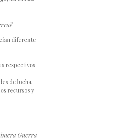
erra?
cían diferente
sus respectivos
es de lucha.
los recursos y
Primera Guerra