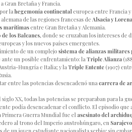
a Gran Bretaña y Francia.
por la
hegemonía continental
europea entre Francia y
 alemana de las regiones francesas de
Alsacia y Loren
as marítimas
entre Gran Bretaña y Alemania.
o de los Balcanes
, donde se cruzaban los intereses de d
europeas y los nuevos países emergentes.
cimiento de un complejo
sistema de alianzas militares
 ante un posible enfrentamiento: la
Triple Alianza
(188
ustria-Hungría e Italia; y la
Triple Entente
(1907) entr
usia.
tar entre las potencias desencadenó una
carrera de 
l siglo XX, todas las potencias se preparaban para la gu
dente podía desencadenar el conflicto. El episodio que
a Primera Guerra Mundial fue el
asesinato del archidu
edero al trono del Imperio austrohúngaro, en
Sarajevo
s de un joven estudiante nacionalista serbio; sin embar