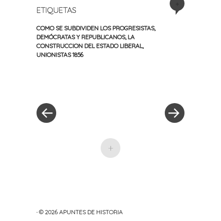
+
ETIQUETAS
COMO SE SUBDIVIDEN LOS PROGRESISTAS
,
DEMÓCRATAS Y REPUBLICANOS
,
LA
CONSTRUCCION DEL ESTADO LIBERAL
,
UNIONISTAS 1856
«
Siguiente
Navegación
Entrada
entrada
anterior
»
de
entradas
+
· © 2026
APUNTES DE HISTORIA