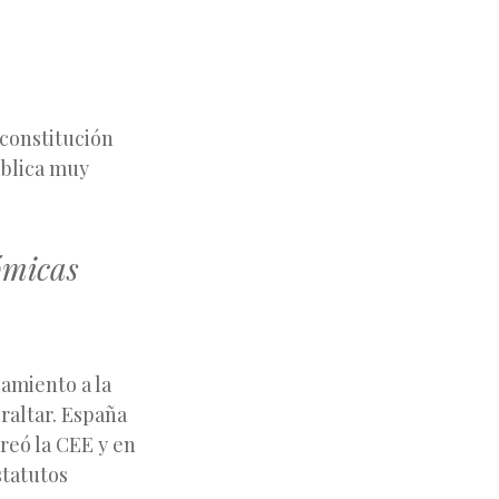
 constitución
ública muy
ómicas
camiento a la
raltar. España
reó la CEE y en
statutos