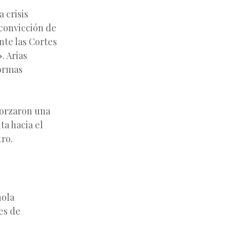
 crisis
 convicción de
nte las Cortes
»
. Arias
formas
forzaron una
a hacia el
ro.
ñola
es de