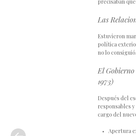
precisaban que
Las Relacion
Estuvieron marc
política exteri
no lo consiguió
El Gobierno 
1973)
Después del esc
responsables y 
cargo del nuev
«
Apertura e
Entrada