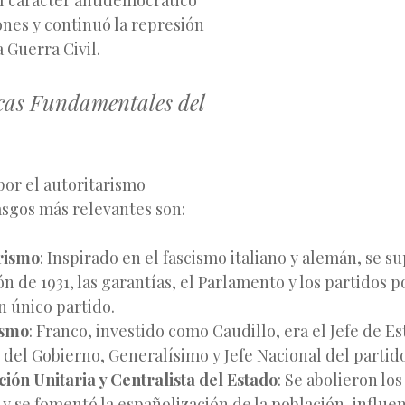
l carácter antidemocrático
iones y continuó la represión
a Guerra Civil.
icas Fundamentales del
por el autoritarismo
asgos más relevantes son:
arismo
: Inspirado en el fascismo italiano y alemán, se su
n de 1931, las garantías, el Parlamento y los partidos
po
n único partido.
ismo
: Franco, investido como Caudillo, era el Jefe de Es
 del Gobierno, Generalísimo y Jefe Nacional del partido
ión Unitaria y Centralista del Estado
: Se abolieron lo
y se fomentó la españolización de la población, influen