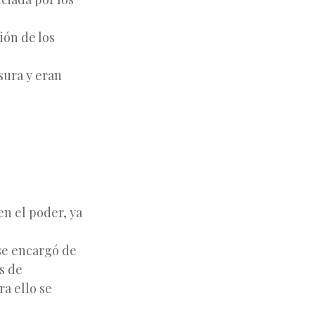
ión de los
sura y eran
en el poder, ya
 se encargó de
s de
ra ello se