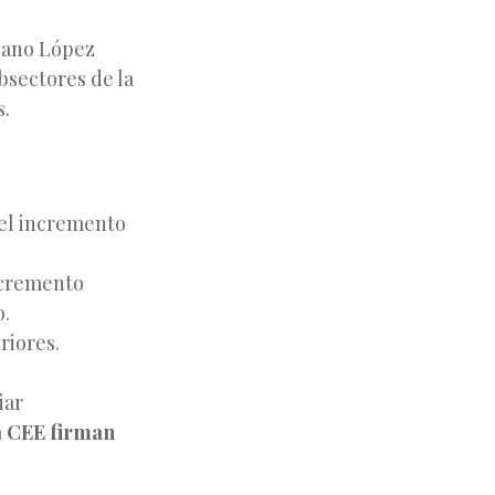
reano López
bsectores de la
s.
 el incremento
ncremento
o.
riores.
iar
la CEE firman