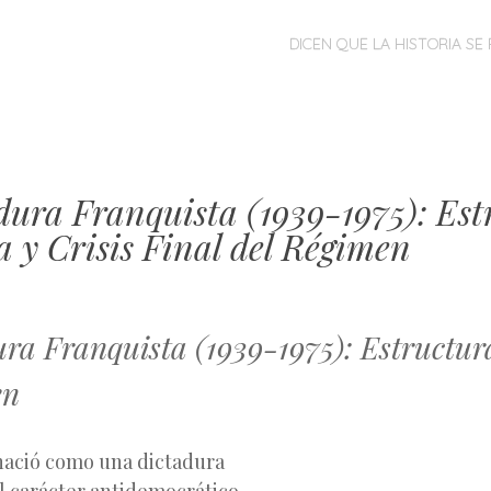
MENÚ
SALTAR
DICEN QUE LA HISTORIA SE 
AL
CONTENIDO
dura Franquista (1939-1975): Est
 y Crisis Final del Régimen
ra Franquista (1939-1975): Estructura
en
nació como una dictadura