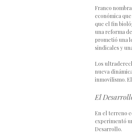
Franco nombra p
económica que s
que el fin biol
una reforma de
prometió una l
sindicales y un
Los ultraderech
nueva dinámica
inmovilismo. E
El Desarrol
En el terreno 
experimentó un
Desarrollo.