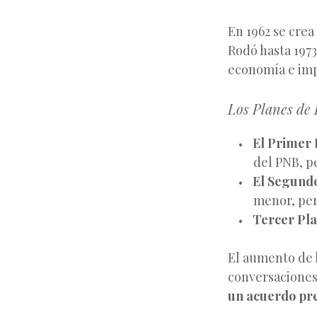
En 1962 se crea
Rodó hasta 1973
economía e imp
Los Planes de 
El Primer 
del PNB, pe
El Segundo
menor, pero
Tercer Pl
El aumento de l
conversaciones
un acuerdo pre