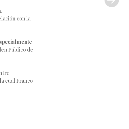
»
.
elación con la
 especialmente
den Público de
entre
la cual Franco