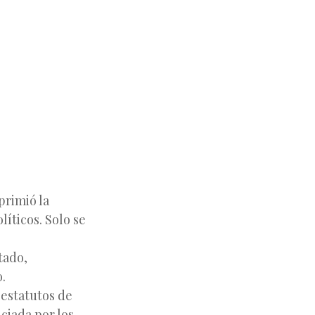
primió la
líticos. Solo se
tado,
.
s estatutos de
ciada por los