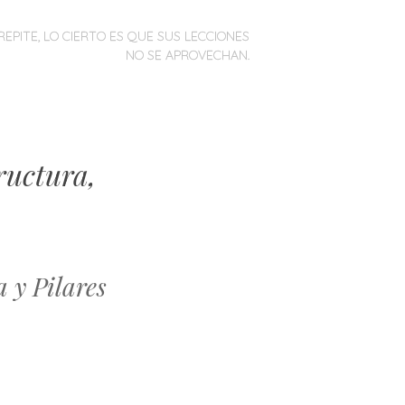
REPITE, LO CIERTO ES QUE SUS LECCIONES
NO SE APROVECHAN.
ructura,
 y Pilares