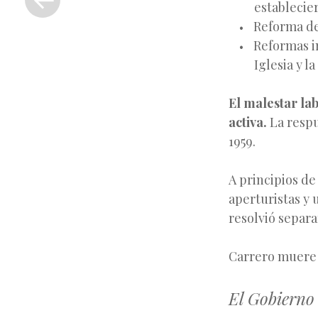
establecie
anterior
Reforma de 
Reformas in
Iglesia y l
El malestar la
activa.
La respu
1959.
A principios de
aperturistas y 
resolvió separa
Carrero muere 
El Gobierno