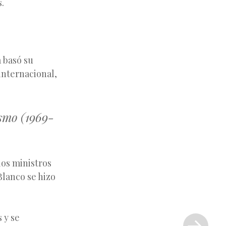
.
a basó su
internacional,
ismo (1969-
los ministros
Blanco se hizo
Siguiente
 y se
entrada