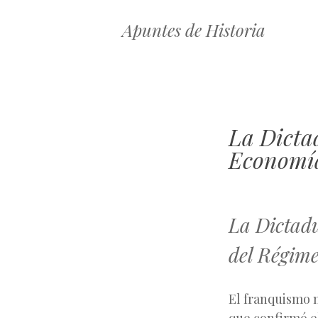
Apuntes de Historia
La Dicta
Economía
La Dictadu
del Régim
El franquismo 