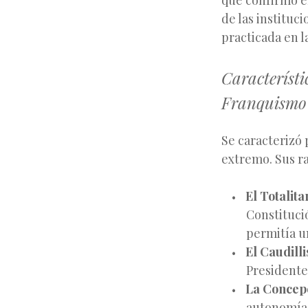
que confirmó e
de las instituc
practicada en l
Característ
Franquismo
Se caracterizó 
extremo. Sus r
El Totalit
Constitució
permitía u
El Caudill
Presidente
La Concepc
autonomía 