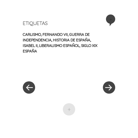
+
ETIQUETAS
CARLISMO
,
FERNANDO VII
,
GUERRA DE
INDEPENDENCIA
,
HISTORIA DE ESPAÑA
,
ISABEL II
,
LIBERALISMO ESPAÑOL
,
SIGLO XIX
ESPAÑA
«
Siguiente
Navegación
Entrada
entrada
anterior
»
de
entradas
+