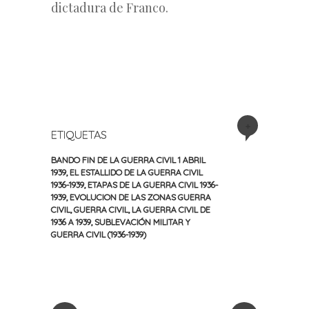
dictadura de Franco.
+
ETIQUETAS
BANDO FIN DE LA GUERRA CIVIL 1 ABRIL
1939
,
EL ESTALLIDO DE LA GUERRA CIVIL
1936-1939
,
ETAPAS DE LA GUERRA CIVIL 1936-
1939
,
EVOLUCION DE LAS ZONAS GUERRA
CIVIL
,
GUERRA CIVIL
,
LA GUERRA CIVIL DE
1936 A 1939
,
SUBLEVACIÓN MILITAR Y
GUERRA CIVIL (1936-1939)
«
Siguiente
Navegación
Entrada
entrada
anterior
»
de