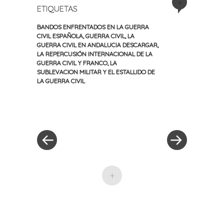
+
ETIQUETAS
BANDOS ENFRENTADOS EN LA GUERRA
CIVIL ESPAÑOLA
,
GUERRA CIVIL
,
LA
GUERRA CIVIL EN ANDALUCIA DESCARGAR
,
LA REPERCUSIÓN INTERNACIONAL DE LA
GUERRA CIVIL Y FRANCO
,
LA
SUBLEVACION MILITAR Y EL ESTALLIDO DE
LA GUERRA CIVIL
«
Siguiente
Navegación
Entrada
entrada
anterior
»
de
entradas
+