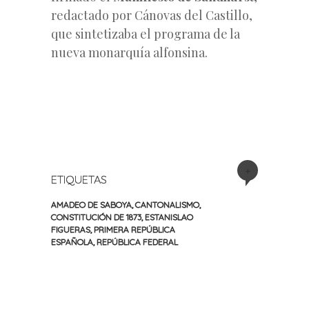
redactado por Cánovas del Castillo,
que sintetizaba el programa de la
nueva monarquía alfonsina.
+
ETIQUETAS
AMADEO DE SABOYA
,
CANTONALISMO
,
CONSTITUCIÓN DE 1873
,
ESTANISLAO
FIGUERAS
,
PRIMERA REPÚBLICA
ESPAÑOLA
,
REPÚBLICA FEDERAL
«
Siguiente
Navegación
Entrada
entrada
anterior
»
de