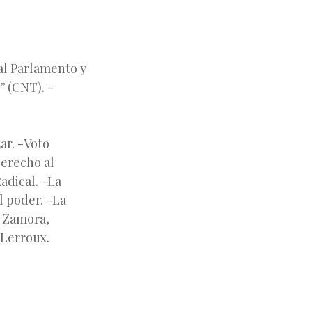
 al Parlamento y
l”
(CNT). -
ar. -Voto
derecho al
adical. -La
l poder. -La
á Zamora,
 Lerroux.