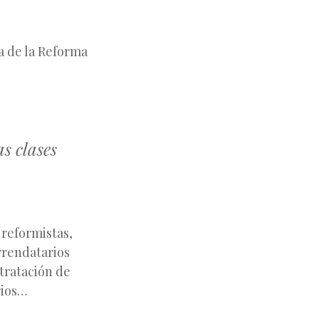
a de la Reforma
as clases
 reformistas,
arrendatarios
ntratación de
rios…