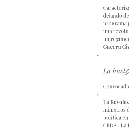
Caracteriz
dejando de 
programa p
una revolu
un régimen 
Guerra Civ
La huelg
Convocada p
La Revolu
ministros 
política en
CEDA…La