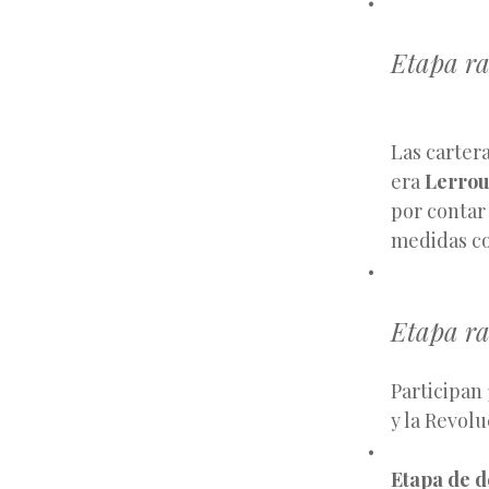
Etapa ra
Las carter
era
Lerro
por contar
medidas co
Etapa ra
Participan
y la Revol
Etapa de d