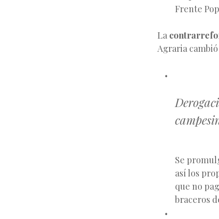
Frente Popu
La
contrarref
Agraria cambió 
Derogació
campesi
Se promulg
así los pro
que no paga
braceros de