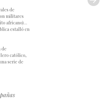
»
rales de
on militares
cito africano)…
blica estalló en
a de
lero católico,
una serie de
Españas