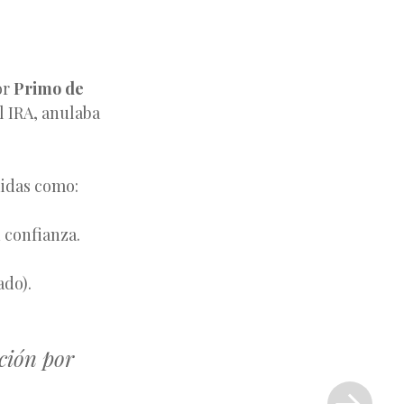
or
Primo de
l IRA, anulaba
didas como:
 confianza.
ado).
ución por
Siguiente
entrada