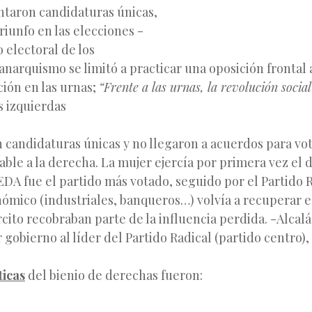
ntaron candidaturas únicas,
 triunfo en las elecciones -
 electoral de los
 anarquismo se limitó a practicar una
oposición frontal
ción en las urnas;
“Frente a las urnas, la revolución socia
s izquierdas
candidaturas únicas y no llegaron a acuerdos para vot
ble a la derecha. La mujer ejercía por primera vez el 
EDA fue el partido más votado, seguido por el Partido R
ómico (industriales, banqueros…) volvía a recuperar e
jercito recobraban parte de la influencia perdida. -Alcal
gobierno al líder del Partido Radical (partido centro),
ticas
del bienio de derechas fueron: