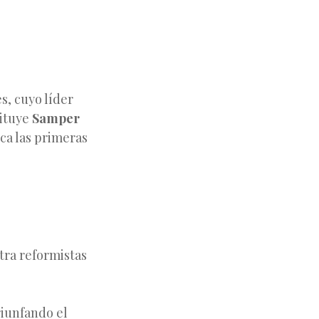
s, cuyo líder
tituye
Samper
ca las primeras
ntra reformistas
iunfando el