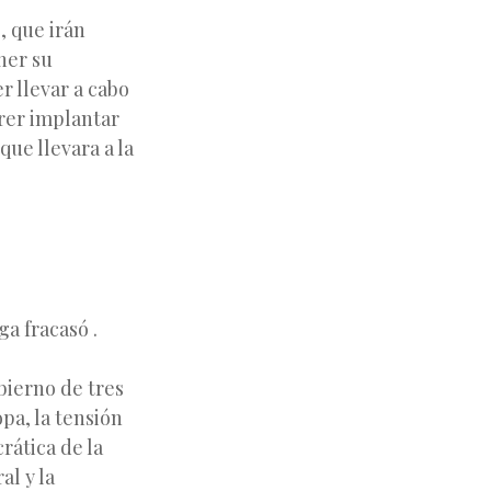
, que irán
ner su
r llevar a cabo
erer implantar
que llevara a la
a fracasó .
bierno de tres
pa, la tensión
rática de la
al y la