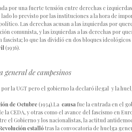
ada por una fuerte tensión entre derechas e izquierdas
lado lo previsto por las instituciones a la hora de impo
olítico. Las derechas acusan a las izquierdas por quere
ción comunista, y las izquierdas a las derechas por qu
fascista; lo que las dividíó en dos bloques ideológicos 
il
(1936).
a general de campesinos
or la UGT pero el gobierno la declaró ilegal y la huelg
ción de Octubre
(1934).La
causa
fue la entrada en el go
de la CEDA, y otras como el avance del fascismo en Euro
tre el Gobierno y los nacionalistas, la actitud antidemoc
Revolución estalló
tras la convocatoria de huelga gener