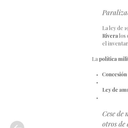
Paraliza
La ley de 1
Rivera
los 
el inventar
La
política mili
Concesión 
Ley de amni
Cese de m
«
otros de
Entrada