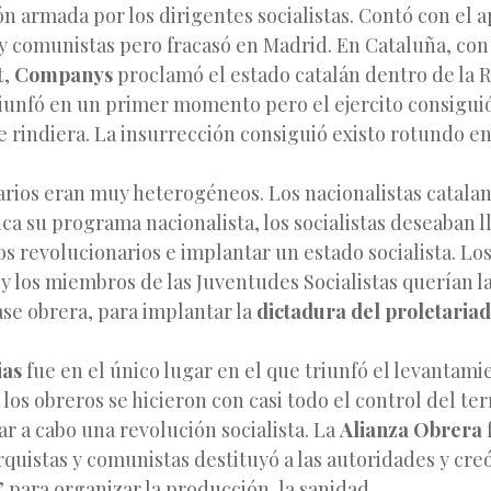
ón armada por los dirigentes socialistas. Contó con el 
 y comunistas pero fracasó en Madrid. En Cataluña, con 
t,
Companys
proclamó el estado catalán dentro de la 
riunfó en un primer momento pero el ejercito consigui
 rindiera. La insurrección consiguió existo rotundo en
arios eran muy heterogéneos. Los nacionalistas catala
ca su programa nacionalista, los socialistas deseaban l
s revolucionarios e implantar un estado socialista. Lo
 y los miembros de las Juventudes Socialistas querían l
ase obrera, para implantar la
dictadura del proletaria
ias
fue en el único lugar en el que triunfó el levantami
 los obreros se hicieron con casi todo el control del ter
var a cabo una revolución socialista. La
Alianza Obrera
arquistas y comunistas destituyó a las autoridades y cr
 para organizar la producción, la sanidad…