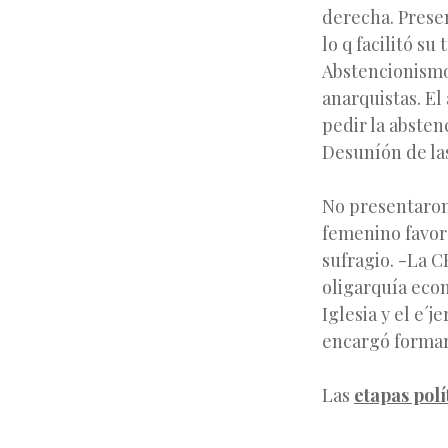
derecha. Prese
lo q facilitó su
Abstencionismo
anarquistas. El
pedir la absten
Desuníón de la
No presentaron 
femenino favora
sufragio. -La C
oligarquía econ
Iglesia y el e´
encargó formar 
Las
etapas polí