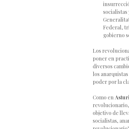
insurrecci
socialistas
Generalita
Federal, t
gobierno se
Los revolucion
poner en practi
diversos cambio
los anarquistas
poder por la cl
Como en
Astur
revolucionario,
objetivo de lle
socialistas, an
revolucionario”