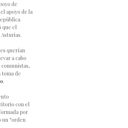
apoyo de
el apoyo de la
República
ó que el
 Asturias.
nes querían
levar a cabo
s comunistas,
a toma de
do
.
ento
ritorio con el
formada por
eó un “orden