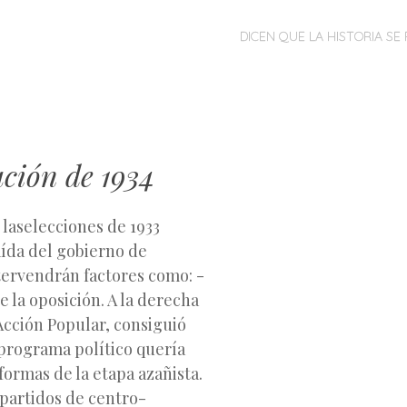
MENÚ
SALTAR
DICEN QUE LA HISTORIA SE 
AL
CONTENIDO
ución de 1934
 laselecciones de 1933
caída del gobierno de
tervendrán factores como: -
 la oposición. A la derecha
Acción Popular, consiguió
 programa político quería
formas de la etapa azañista.
 partidos de centro-