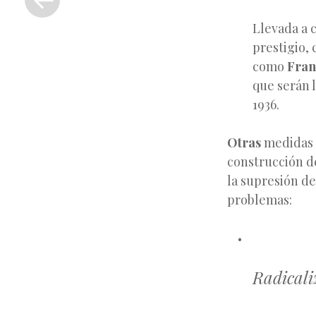
anterior
Llevada a 
prestigio,
como
Fran
que serán l
1936.
Otras
medidas c
construcción d
la supresión d
problemas:
Radicaliz