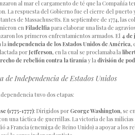
anzaron al mar el cargamento de té que la Compañía ten
n. La respuesta del Gobierno fue el cierre del puerto 
itantes de Massachusetts. En septiembre de 1774, las co
unieron en
Filadelfia
para elaborar una lista de agravio
aron los primeros enfrentamientos armados. El
4 de 
 la
independencia de los Estados Unidos de América
,
dactada por
Jefferson
, en la cual se proclamaba la
liber
recho de rebelión contra la tiranía
y la
división de po
ra de Independencia de Estados Unidos
ndependencia tuvo dos etapas:
se (1775-1777)
: Dirigidos por
George Washington
, se e
con una táctica de guerrillas. La victoria de las milicia
dió a Francia (enemiga de Reino Unido) a apoyar a los r