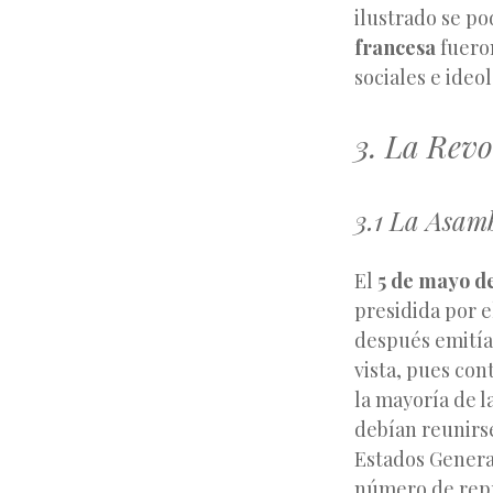
ilustrado se po
francesa
fueron
sociales e ideo
3. La Revo
3.1 La Asam
El
5 de mayo d
presidida por 
después emitía 
vista, pues con
la mayoría de l
debían reunirse
Estados General
número de repr