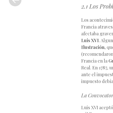
anterior
2.1 Los Pro
Los acontecimi
Francia atrave
afectaba grave
Luis XVI
. Algu
Ilustración
, qu
(recomendaron
Francia en la
G
Real. En 1787, 
ante el impuest
impuesto debía 
La Convocatori
Luis XVI acept