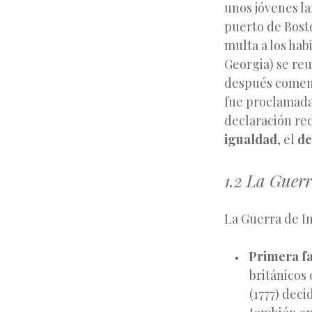
unos jóvenes l
puerto de Bosto
multa a los hab
Georgia) se re
después comenz
fue proclamada
declaración re
igualdad
, el
de
1.2 La Guer
La Guerra de I
Primera fa
británicos 
(1777) deci