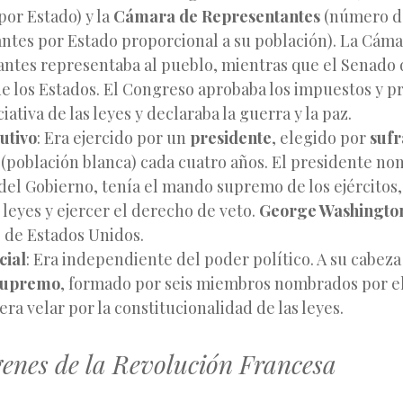
or Estado) y la
Cámara de Representantes
(número d
ntes por Estado proporcional a su población). La Cáma
ntes representaba al pueblo, mientras que el Senado 
de los Estados. El Congreso aprobaba los impuestos y p
iciativa de las leyes y declaraba la guerra y la paz.
utivo
: Era ejercido por un
presidente
, elegido por
sufr
(población blanca) cada cuatro años. El presidente no
el Gobierno, tenía el mando supremo de los ejércitos,
leyes y ejercer el derecho de veto.
George Washingto
 de Estados Unidos.
cial
: Era independiente del poder político. A su cabeza 
Supremo
, formado por seis miembros nombrados por el
era velar por la constitucionalidad de las leyes.
genes de la Revolución Francesa