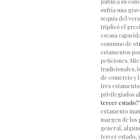
pública su con
sufría una gra
sequía del ver
triplicó el prec
escasa capacida
consumo de otro
estamentos po
peticiones. Mie
tradicionales, 
de comercio y 
tres estamentos
privilegiados a
tercer estado?
estamento manif
margen de los p
general, algun
tercer estado, 