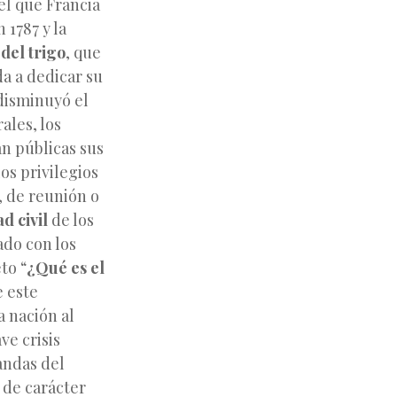
el que Francia
 1787 y la
 del trigo
, que
da a dedicar su
 disminuyó el
ales, los
an públicas sus
os privilegios
, de reunión o
d civil
de los
ado con los
to “
¿Qué es el
e este
a nación al
ve crisis
andas del
 de carácter