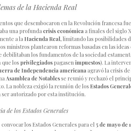
blemas de la Hacienda Real
entos que desembocaron en la Revolución francesa fue
saba una profunda
crisis económica
a finales del siglo X
mente a la
Hacienda Real
, limitando las posibilidades 
nos ministros plantearon reformas basadas en las ideas 
e debilitaban los fundamentos de la sociedad estament
 que los
privilegiados
pagasen
impuestos
). La interve
uerra de Independencia americana
agravó la crisis de
una
Asamblea de Notables
se reunió y rechazó el princi
o. La nobleza exigió la reunión de los
Estados General
ser autorizado por esta institución.
a de los Estados Generales
ó convocar los Estados Generales para el
5 de mayo de 