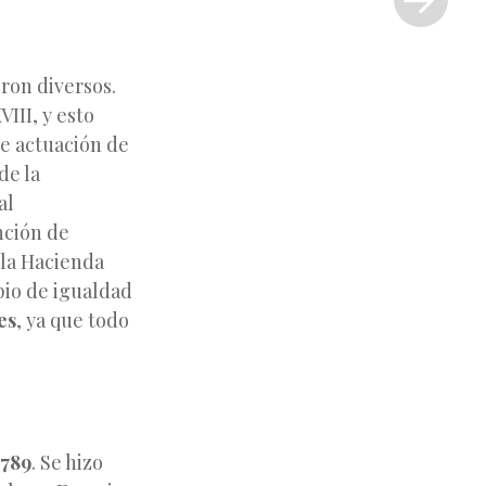
»
ron diversos.
VIII, y esto
de actuación de
de la
al
nción de
 la Hacienda
pio de igualdad
es
, ya que todo
1789
. Se hizo