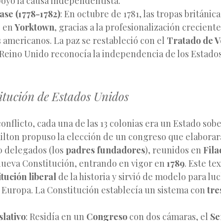
oyó la causa independentista.
se (1778-1782)
: En octubre de 1781, las tropas británic
s en
Yorktown
, gracias a la profesionalización creciente
s americanos. La paz se restableció con el
Tratado de V
 Reino Unido reconocía la independencia de los Estado
itución de Estados Unidos
conflicto, cada una de las 13 colonias era un Estado sob
lton propuso la elección de un congreso que elaborar
50 delegados (los
padres fundadores
), reunidos en
Fila
nueva Constitución, entrando en vigor en
1789
. Este tex
tución liberal
de la historia y sirvió de modelo para lu
 Europa. La Constitución establecía un sistema con
tre
slativo
: Residía en un
Congreso
con dos cámaras, el
Se