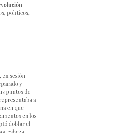
evolución
, políticos,
, en sesión
eparado y
sus puntos de
 representaba a
rma en que
stamentos en los
ptó doblar el
por cabeza.