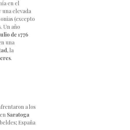
ía en el
y una elevada
lonias (excepto
s. Un año
julio de 1776
 en una
tad
, la
deres
.
nfrentaron a los
s en
Saratoga
ebeldes; España