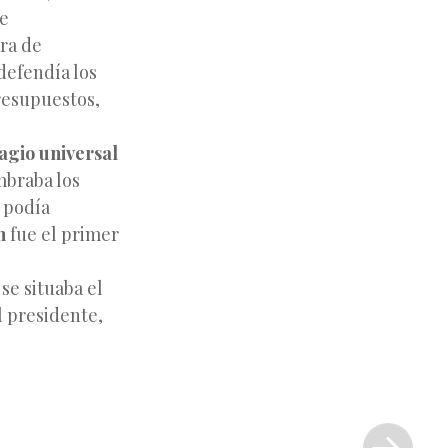
e
ra de
defendía los
resupuestos,
agio universal
mbraba los
 podía
n
fue el primer
se situaba el
 presidente,
Siguiente
entrada