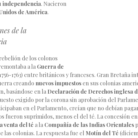
u
independencia
. Nacieron
 Unidos de América
.
nes de la
cia
 rebelión de los colonos
remontaba a la
Guerra de
1756-1763) entre británicos y franceses. Gran Bretaña i
guerra creando
nuevos impuestos
en sus colonias ameri
on, basándose en la
Declaración de Derechos inglesa d
uesto exigido por la corona sin aprobación del Parlam
ticipaban en el Parlamento, creían que no debían paga
s fueron suprimidos, menos el del té. La concesión en 
 venta del té
a la
Compañía de las Indias Orientales
p
 las colonias. La respuesta fue el
Motín del Té
(diciem