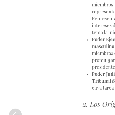
miembros p
representa
Representa
intereses 
tenía la in
Poder Ejec
masculino
miembros d
promulgar 
presidente
Poder Judi
Tribunal 
cuya tarea 
2. Los Orí
«
Entrada