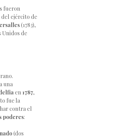
as fueron
 del ejército de
ersalles
(1783),
s Unidos de
erano.
a una
delfia
en
1787
,
to fue la
char contra el
s poderes
:
nado
(dos