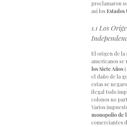
proclamaron s
así los
Estados
1.1 Los Oríge
Independen
El origen de la
americanos se 
los Siete Años
(
el daño de la 
estas se negar
ilegal todo imp
colonos no par
Varios impuesto
monopolio de la
comerciantes de