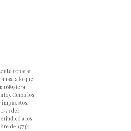
ntentó reparar
canas,
a lo que
e 1689
(era
ento). Como los
r impuestos.
1773 del
erjudicó a los
bre de 1773):