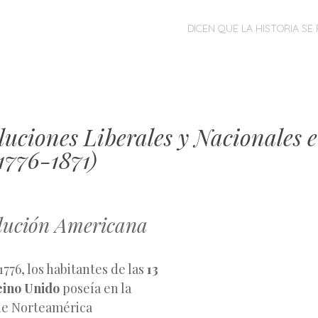
MENÚ
SALTAR
DICEN QUE LA HISTORIA SE 
AL
CONTENIDO
luciones Liberales y Nacionales 
1776-1871)
olución Americana
 1776, los habitantes de las
13
eino Unido
poseía en la
 de Norteamérica