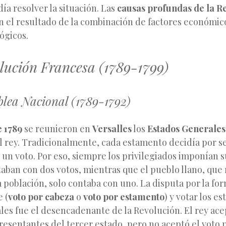
día resolver la situación. Las
causas profundas de la R
 el resultado de la combinación de factores económicos
lógicos.
lución Francesa (1789-1799)
blea Nacional (1789-1792)
e 1789
se reunieron en
Versalles
los
Estados Generales
el rey. Tradicionalmente, cada estamento decidía por s
un voto. Por eso, siempre los privilegiados imponían 
taban con dos votos, mientras que el pueblo llano, que
a población, solo contaba con uno. La disputa por la fo
 (
voto por cabeza
o
voto por estamento
) y votar los e
es fue el desencadenante de la Revolución. El rey ace
esentantes del tercer estado, pero no aceptó el voto 