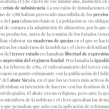
vocatoria el 5 de enero de ese mismo año, momento en 
ve
crisis de subsistencia
. La sucesión de inundaciones en
ano de 1788 habían provocado una subida de los
precios
io del
pan
(alimento básico). La población se vio obliga
d de compra a la adquisición de alimentos, por lo que
s productos. Antes de la reunión de los Estados Gener
dían elaborar un
cuaderno de quejas
en el que se hací
ntras los cuadernos de la nobleza y el clero defendían l
los del
tercer estado
reclamaban
libertad de expresión
la
supresión del régimen feudal
. Proclamaba la
igualda
. En febrero de 1789, el enfrentamiento del tercer est
lcanzó su punto culminante con la publicación del folle
” del
abate Sieyès
, en el que los sectores más activos d
estaban su intención de hacerse con los destinos de l
rivilegiados. El abate era un religioso, pero ante la gra
os miembros de la nobleza y el clero apoyaban las dem
ya que pensaban que solo con la aplicación de reformas