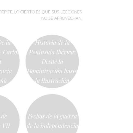
REPITE, LO CIERTO ES QUE SUS LECCIONES
NO SE APROVECHAN.
e la
Historia de la
 Carlos
Península Ibérica:
a
Desde la
encia
Hominización hasta
ana
la Ilustración
 de
Fechas de la guerra
 VII
de la independencia