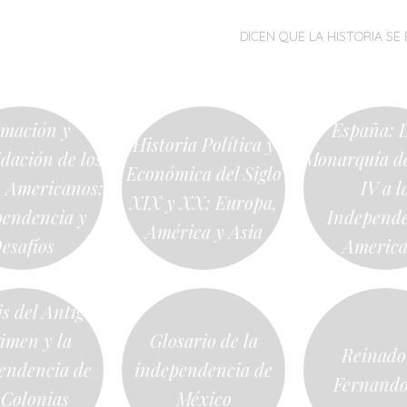
MENÚ
SALTAR
DICEN QUE LA HISTORIA SE 
AL
CONTENIDO
mación y
España: D
Historia Política y
dación de los
Monarquía de
Económica del Siglo
s Americanos:
IV a l
XIX y XX: Europa,
pendencia y
Independ
América y Asia
esafíos
Americ
is del Antiguo
imen y la
Glosario de la
Reinado
endencia de
independencia de
Fernando
 Colonias
México