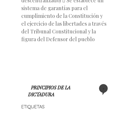
descentralizado)  Se establece un
sistema de garantías para el
cumplimiento de la Constitución y
el ejercicio de las libertades a través
del Tribunal Constitucional y la
figura del Defensor del pueblo
PRINCIPIOS DE LA
+
DICTADURA
ETIQUETAS
«
Siguiente
Navegación
Entrada
entrada