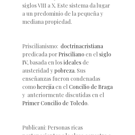
siglos VIII a X. Este sistema da lugar
a un predominio de la pequeña y
mediana propiedad.
Priscilianismo:
doctrina
cristiana
predicada por
Prisciliano
en el
siglo
IV
, basada en los
ideales
de
austeridad y
pobreza
. Sus
enseñanzas fueron condenadas
como
herejía
en el
Concilio de Braga
y anteriormente discutidas en el
Primer Concilio de Toledo
.
Publicani: Personas ricas