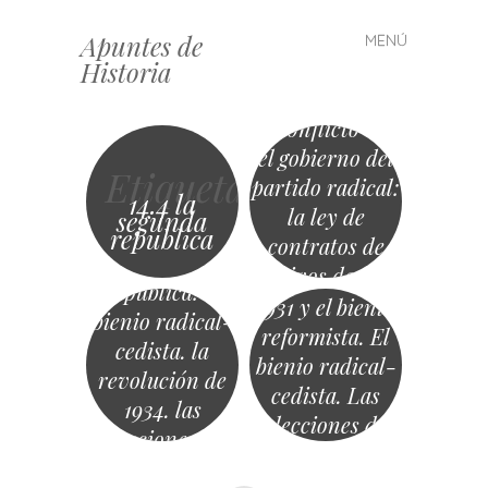
Apuntes de
MENÚ
Saltar
Historia
al
contenido
El conflicto con
el gobierno del
Etiqueta
partido radical:
14.4 la
la ley de
segunda
14.4.- la
republica
contratos de
13.1. La
segunda
cultivos de 1934
Constitución de
república: el
1931 y el bienio
bienio radical-
reformista. El
cedista. la
bienio radical-
revolución de
cedista. Las
1934. las
elecciones de
elecciones de
1936 y el Frente
1936 y el frente
Popular