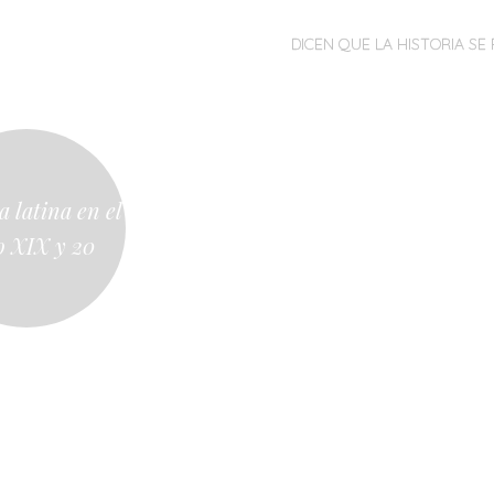
MENÚ
SALTAR
DICEN QUE LA HISTORIA SE 
AL
CONTENIDO
 latina en el
o XIX y 20