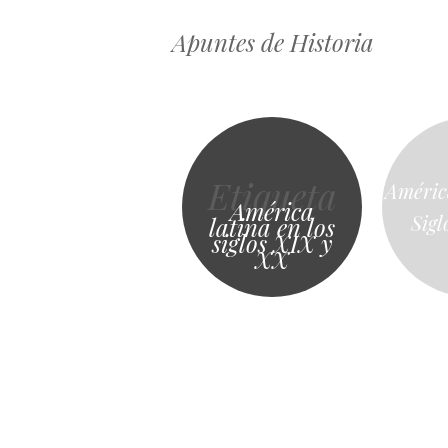
Apuntes de Historia
Etiqueta
América
América
Sigl
latina en los
siglos XIX y
XX