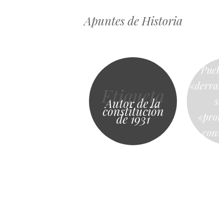
Apuntes de Historia
Pue
«derra
Etiqueta
Autor de la
constitución
«pro
de 1931
con