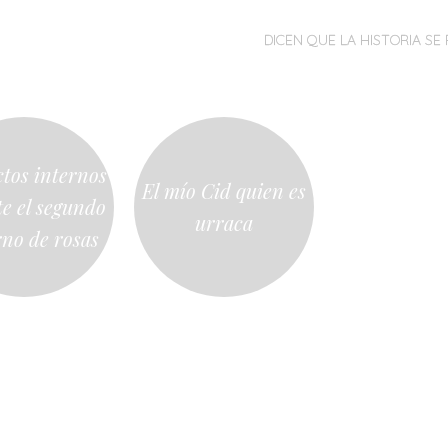
MENÚ
SALTAR
DICEN QUE LA HISTORIA SE 
AL
CONTENIDO
ctos internos
El mío Cid quien es
e el segundo
urraca
rno de rosas