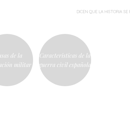
MENÚ
SALTAR
DICEN QUE LA HISTORIA SE 
AL
CONTENIDO
sas de la
Caracteristicas de la
ación militar
guerra civil española