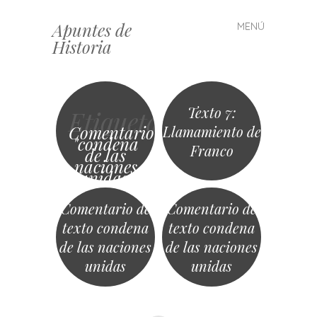
Apuntes de
MENÚ
Saltar
Historia
al
contenido
Texto 7:
Etiqueta
Comentario
Llamamiento de
"condena
Franco
de las
naciones
unidas"
resolucion
de la
Comentario de
Comentario de
asamblea
de la Onu
texto condena
texto condena
de las naciones
de las naciones
unidas
unidas